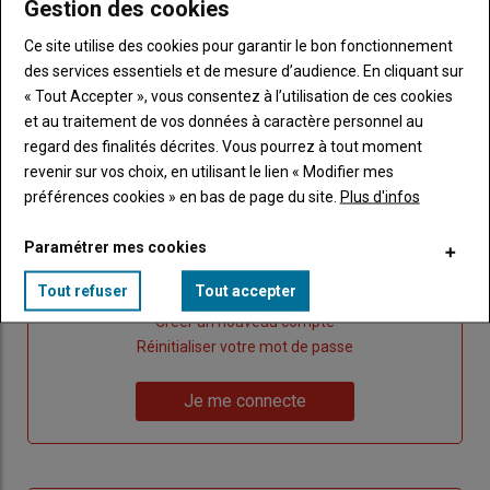
Gestion des cookies
Ce site utilise des cookies pour garantir le bon fonctionnement
Publicité
des services essentiels et de mesure d’audience. En cliquant sur
« Tout Accepter », vous consentez à l’utilisation de ces cookies
et au traitement de vos données à caractère personnel au
regard des finalités décrites. Vous pourrez à tout moment
revenir sur vos choix, en utilisant le lien « Modifier mes
Sous-
Vous êtes abonné(e)
titre
TITRE
IDENTIFIEZ-VOUS
préférences cookies » en bas de page du site.
Plus d'infos
Paramétrer mes cookies
Body
Connectez-vous à votre compte pour profiter
de votre abonnement
Tout refuser
Tout accepter
Lien
Créer un nouveau compte
"Créer
Lien
Réinitialiser votre mot de passe
un
"Réinitialiser
Lien
nouveau
votre
Je me connecte
"Je
compte"
mot
me
de
connecte"
passe"