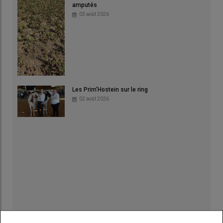
amputés
03 août 2026
Les Prim'Hostein sur le ring
02 août 2026