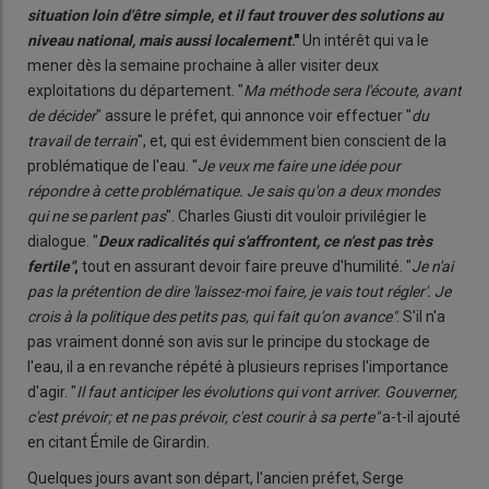
situation loin d'être simple, et il faut trouver des solutions au
niveau national, mais aussi localement
."
Un intérêt qui va le
mener dès la semaine prochaine à aller visiter deux
exploitations du département. "
Ma méthode sera l'écoute, avant
de décider
" assure le préfet, qui annonce voir effectuer "
du
travail de terrain
", et, qui est évidemment bien conscient de la
problématique de l'eau. "
Je veux me faire une idée pour
répondre à cette problématique. Je sais qu'on a deux mondes
qui ne se parlent pas
". Charles Giusti dit vouloir privilégier le
dialogue. "
Deux radicalités qui s'affrontent, ce n'est pas très
fertile"
,
tout en assurant devoir faire preuve d'humilité. "
Je n'ai
pas la prétention de dire 'laissez-moi faire, je vais tout régler'. Je
crois à la politique des petits pas, qui fait qu'on avance"
. S'il n'a
pas vraiment donné son avis sur le principe du stockage de
l'eau, il a en revanche répété à plusieurs reprises l'importance
d'agir. "
Il faut anticiper les évolutions qui vont arriver. Gouverner,
c'est prévoir; et ne pas prévoir, c'est courir à sa perte"
a-t-il ajouté
en citant Émile de Girardin.
Quelques jours avant son départ, l'ancien préfet, Serge