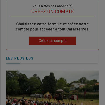
Sous-
Vous n'êtes pas abonné(e)
titre
TITRE
CRÉEZ UN COMPTE
Body
Choisissez votre formule et créez votre
compte pour accéder à tout Caracterres.
Lien
Créez un compte
LES PLUS LUS