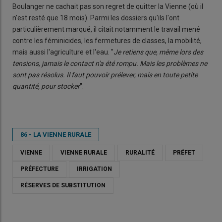
Boulanger ne cachait pas son regret de quitter la Vienne (où il
n'est resté que 18 mois). Parmi les dossiers qu'ils l'ont
particulièrement marqué, il citait notamment le travail mené
contre les féminicides, les fermetures de classes, la mobilité,
mais aussi l'agriculture et l'eau. "
Je retiens que, même lors des
tensions, jamais le contact n'a été rompu. Mais les problèmes ne
sont pas résolus. Il faut pouvoir prélever, mais en toute petite
quantité, pour stocker
".
86 - LA VIENNE RURALE
VIENNE
VIENNE RURALE
RURALITÉ
PRÉFET
PRÉFECTURE
IRRIGATION
RÉSERVES DE SUBSTITUTION