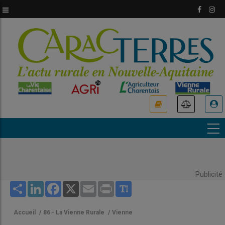
Aller
au
contenu
principal
USER
ACCOUNT
MENU
Publicité
Share
LinkedIn
Facebook
X
Email
Print
Accueil
/
86 - La Vienne Rurale
/
Vienne