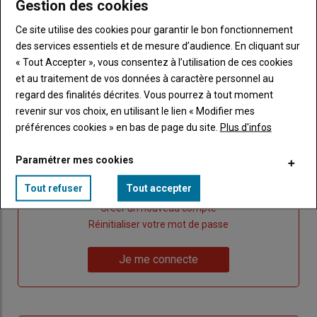
Gestion des cookies
Ce site utilise des cookies pour garantir le bon fonctionnement
Publicité
des services essentiels et de mesure d’audience. En cliquant sur
« Tout Accepter », vous consentez à l’utilisation de ces cookies
et au traitement de vos données à caractère personnel au
regard des finalités décrites. Vous pourrez à tout moment
revenir sur vos choix, en utilisant le lien « Modifier mes
Sous-
Vous êtes abonné(e)
titre
TITRE
IDENTIFIEZ-VOUS
préférences cookies » en bas de page du site.
Plus d'infos
Paramétrer mes cookies
Body
Connectez-vous à votre compte pour profiter
de votre abonnement
Tout refuser
Tout accepter
Lien
Créer un nouveau compte
"Créer
Lien
Réinitialiser votre mot de passe
un
"Réinitialiser
Lien
nouveau
votre
Je me connecte
"Je
compte"
mot
me
de
connecte"
passe"