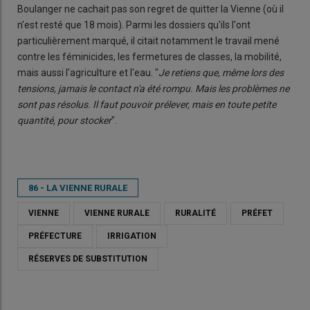
Boulanger ne cachait pas son regret de quitter la Vienne (où il
n'est resté que 18 mois). Parmi les dossiers qu'ils l'ont
particulièrement marqué, il citait notamment le travail mené
contre les féminicides, les fermetures de classes, la mobilité,
mais aussi l'agriculture et l'eau. "
Je retiens que, même lors des
tensions, jamais le contact n'a été rompu. Mais les problèmes ne
sont pas résolus. Il faut pouvoir prélever, mais en toute petite
quantité, pour stocker
".
86 - LA VIENNE RURALE
VIENNE
VIENNE RURALE
RURALITÉ
PRÉFET
PRÉFECTURE
IRRIGATION
RÉSERVES DE SUBSTITUTION