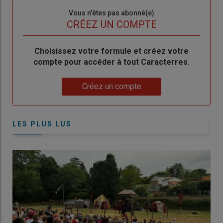
Sous-
Vous n'êtes pas abonné(e)
titre
TITRE
CRÉEZ UN COMPTE
Body
Choisissez votre formule et créez votre
compte pour accéder à tout Caracterres.
Lien
Créez un compte
LES PLUS LUS