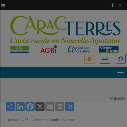
Aller
au
contenu
principal
USER
ACCOUNT
MENU
Publicité
Share
LinkedIn
Facebook
X
Email
Print
Accueil
/
86 - La Vienne Rurale
/
Vienne