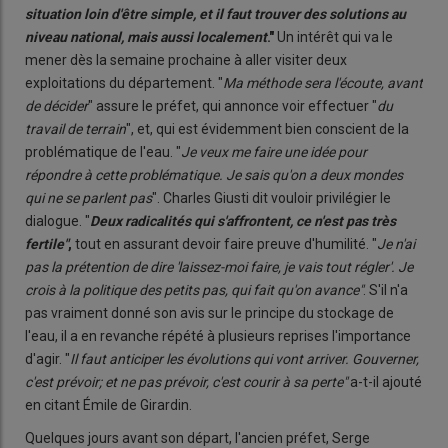
situation loin d'être simple, et il faut trouver des solutions au
niveau national, mais aussi localement
."
Un intérêt qui va le
mener dès la semaine prochaine à aller visiter deux
exploitations du département. "
Ma méthode sera l'écoute, avant
de décider
" assure le préfet, qui annonce voir effectuer "
du
travail de terrain
", et, qui est évidemment bien conscient de la
problématique de l'eau. "
Je veux me faire une idée pour
répondre à cette problématique. Je sais qu'on a deux mondes
qui ne se parlent pas
". Charles Giusti dit vouloir privilégier le
dialogue. "
Deux radicalités qui s'affrontent, ce n'est pas très
fertile"
,
tout en assurant devoir faire preuve d'humilité. "
Je n'ai
pas la prétention de dire 'laissez-moi faire, je vais tout régler'. Je
crois à la politique des petits pas, qui fait qu'on avance"
. S'il n'a
pas vraiment donné son avis sur le principe du stockage de
l'eau, il a en revanche répété à plusieurs reprises l'importance
d'agir. "
Il faut anticiper les évolutions qui vont arriver. Gouverner,
c'est prévoir; et ne pas prévoir, c'est courir à sa perte"
a-t-il ajouté
en citant Émile de Girardin.
Quelques jours avant son départ, l'ancien préfet, Serge