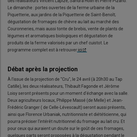
des réalisateurs Vincent Lapize, Sandra Holin et Pierre Pizano.
Le dimanche : portes ouvertes de la ferme urbaine de la
Piquetterie, aux jardins de la Piquetterie de Saint-Benoît;
dégustation de fromages de chèvre au lait au marché des
Couronneries, mais aussi tonte de brebis, vente de plants de
légumes et aromatiques biologiques et dégustation de
produits de la ferme valorisés par un chef cuistot. Le
programme complet est à retrouver
ici
Débat après la projection
À l'issue de la projection de "Cru", le 24 avril (à 20h30 au Tap
Catille), les deux réalisateurs, Thibault Fagonde et Jérôme
Loisy seront présents pour un moment d'échange avec la salle.
Deux agriculteurs locaux, Philippe Massé (de Melle) et Jean-
Frédéric Granger ( de Celle-Lévescault) seront aussi présents,
ainsi que Florence Urbaniak, nutritionniste et diététicienne, qui
pourra préciser l'intérêt nutritionnel du fromage au lait cru. Et
pour ceux qui auraient un doute sur le goût de ces fromages,
quelques parts seront proposées à la dégustation pendant le