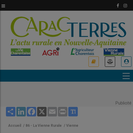
Aller
au
contenu
principal
USER
ACCOUNT
MENU
Publicité
Share
LinkedIn
Facebook
X
Email
Print
Accueil
/
86 - La Vienne Rurale
/
Vienne