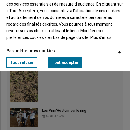
des services essentiels et de mesure d’audience. En cliquant sur
« Tout Accepter », vous consentez à l’utilisation de ces cookies
La microbiologie au cœur d'un reportage primé
et au traitement de vos données à caractère personnel au
04 août 2026
regard des finalités décrites. Vous pourrez à tout moment
revenir sur vos choix, en utilisant le lien « Modifier mes
préférences cookies » en bas de page du site.
Plus d'infos
Paramétrer mes cookies
Irrigation : fortes chaleurs et rendements
amputés
Tout refuser
Tout accepter
03 août 2026
Les Prim'Hostein sur le ring
02 août 2026