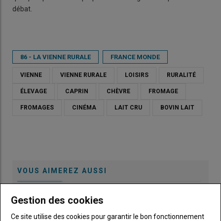
débat.
86 - LA VIENNE RURALE
FRANCE MONDE
VIENNE
VIENNE RURALE
LOISIRS
RURALITÉ
ÉLEVAGE
CAPRIN
CHÈVRE
FROMAGE
FROMAGES
CINÉMA
LAIT CRU
BOVIN LAIT
VOUS AIMEREZ AUSSI
Gestion des cookies
L'égalité en milieu rural
06 août 2026
Ce site utilise des cookies pour garantir le bon fonctionnement