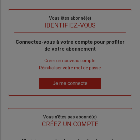
Sous-
Vous êtes abonné(e)
titre
TITRE
IDENTIFIEZ-VOUS
Body
Connectez-vous à votre compte pour profiter
de votre abonnement
Lien
Créer un nouveau compte
"Créer
Lien
Réinitialiser votre mot de passe
un
"Réinitialiser
Lien
nouveau
votre
Je me connecte
"Je
compte"
mot
me
de
connecte"
passe"
Sous-
Vous n'êtes pas abonné(e)
titre
TITRE
CRÉEZ UN COMPTE