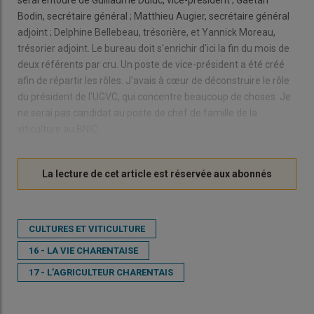
serai entouré de Guillaume Duluc, vice-président ; Gaëtan
Bodin, secrétaire général ; Matthieu Augier, secrétaire général
adjoint ; Delphine Bellebeau, trésorière, et Yannick Moreau,
trésorier adjoint. Le bureau doit s'enrichir d'ici la fin du mois de
deux référents par cru. Un poste de vice-président a été créé
afin de répartir les rôles. J'avais à cœur de déconstruire le rôle
du président de l'UGVC, qui concentre beaucoup de choses. Je
ne serai pas candidat au poste de chef de famille de la
viticulture au BNIC.
CULTURES ET VITICULTURE
16 - LA VIE CHARENTAISE
17 - L’AGRICULTEUR CHARENTAIS