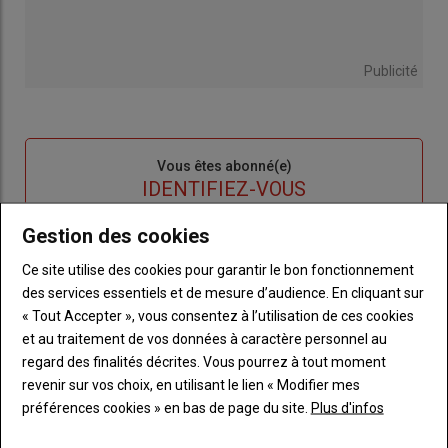
Publicité
Sous-
Vous êtes abonné(e)
titre
TITRE
IDENTIFIEZ-VOUS
Gestion des cookies
Body
Connectez-vous à votre compte pour profiter
de votre abonnement
Ce site utilise des cookies pour garantir le bon fonctionnement
des services essentiels et de mesure d’audience. En cliquant sur
Lien
Créer un nouveau compte
« Tout Accepter », vous consentez à l’utilisation de ces cookies
"Créer
Lien
Réinitialiser votre mot de passe
et au traitement de vos données à caractère personnel au
un
"Réinitialiser
regard des finalités décrites. Vous pourrez à tout moment
Lien
nouveau
votre
Je me connecte
revenir sur vos choix, en utilisant le lien « Modifier mes
"Je
compte"
mot
préférences cookies » en bas de page du site.
Plus d'infos
me
de
connecte"
passe"