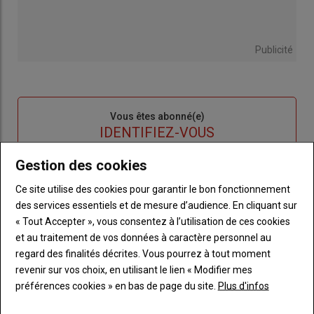
Publicité
Sous-
Vous êtes abonné(e)
titre
TITRE
IDENTIFIEZ-VOUS
Gestion des cookies
Body
Connectez-vous à votre compte pour profiter
de votre abonnement
Ce site utilise des cookies pour garantir le bon fonctionnement
des services essentiels et de mesure d’audience. En cliquant sur
Lien
Créer un nouveau compte
« Tout Accepter », vous consentez à l’utilisation de ces cookies
"Créer
Lien
Réinitialiser votre mot de passe
et au traitement de vos données à caractère personnel au
un
"Réinitialiser
regard des finalités décrites. Vous pourrez à tout moment
Lien
nouveau
votre
Je me connecte
revenir sur vos choix, en utilisant le lien « Modifier mes
"Je
compte"
mot
préférences cookies » en bas de page du site.
Plus d'infos
me
de
connecte"
passe"