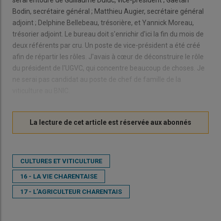
serai entouré de Guillaume Duluc, vice-président ; Gaëtan
Bodin, secrétaire général ; Matthieu Augier, secrétaire général
adjoint ; Delphine Bellebeau, trésorière, et Yannick Moreau,
trésorier adjoint. Le bureau doit s'enrichir d'ici la fin du mois de
deux référents par cru. Un poste de vice-président a été créé
afin de répartir les rôles. J'avais à cœur de déconstruire le rôle
du président de l'UGVC, qui concentre beaucoup de choses. Je
ne serai pas candidat au poste de chef de famille de la
viticulture au BNIC.
CULTURES ET VITICULTURE
16 - LA VIE CHARENTAISE
17 - L’AGRICULTEUR CHARENTAIS