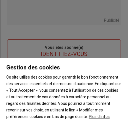
Publicité
Sous-
Vous êtes abonné(e)
titre
TITRE
IDENTIFIEZ-VOUS
Gestion des cookies
Body
Connectez-vous à votre compte pour profiter
de votre abonnement
Ce site utilise des cookies pour garantir le bon fonctionnement
des services essentiels et de mesure d’audience. En cliquant sur
Lien
Créer un nouveau compte
« Tout Accepter », vous consentez à l’utilisation de ces cookies
"Créer
Lien
Réinitialiser votre mot de passe
et au traitement de vos données à caractère personnel au
un
"Réinitialiser
regard des finalités décrites. Vous pourrez à tout moment
Lien
nouveau
votre
Je me connecte
revenir sur vos choix, en utilisant le lien « Modifier mes
"Je
compte"
mot
préférences cookies » en bas de page du site.
Plus d'infos
me
de
connecte"
passe"