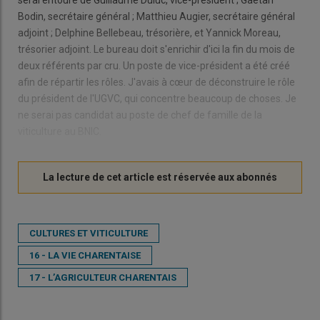
serai entouré de Guillaume Duluc, vice-président ; Gaëtan
Bodin, secrétaire général ; Matthieu Augier, secrétaire général
adjoint ; Delphine Bellebeau, trésorière, et Yannick Moreau,
trésorier adjoint. Le bureau doit s'enrichir d'ici la fin du mois de
deux référents par cru. Un poste de vice-président a été créé
afin de répartir les rôles. J'avais à cœur de déconstruire le rôle
du président de l'UGVC, qui concentre beaucoup de choses. Je
ne serai pas candidat au poste de chef de famille de la
viticulture au BNIC.
CULTURES ET VITICULTURE
16 - LA VIE CHARENTAISE
17 - L’AGRICULTEUR CHARENTAIS