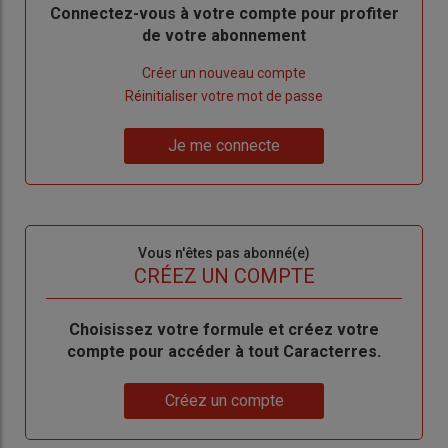
Body
Connectez-vous à votre compte pour profiter
de votre abonnement
Lien
Créer un nouveau compte
"Créer
Lien
Réinitialiser votre mot de passe
un
"Réinitialiser
Lien
nouveau
votre
Je me connecte
"Je
compte"
mot
me
de
connecte"
passe"
Sous-
Vous n'êtes pas abonné(e)
titre
TITRE
CRÉEZ UN COMPTE
Body
Choisissez votre formule et créez votre
compte pour accéder à tout Caracterres.
Lien
Créez un compte