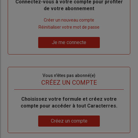
Body
Connectez-vous à votre compte pour profiter
de votre abonnement
Lien
Créer un nouveau compte
"Créer
Lien
Réinitialiser votre mot de passe
un
"Réinitialiser
Lien
nouveau
votre
Je me connecte
"Je
compte"
mot
me
de
connecte"
passe"
Sous-
Vous n'êtes pas abonné(e)
titre
TITRE
CRÉEZ UN COMPTE
Body
Choisissez votre formule et créez votre
compte pour accéder à tout Caracterres.
Lien
Créez un compte