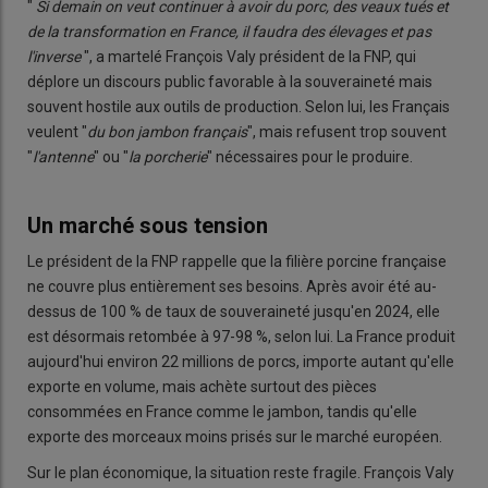
"
Si demain on veut continuer à avoir du porc, des veaux tués et
de la transformation en France, il faudra des élevages et pas
l'inverse
", a martelé François Valy président de la FNP, qui
déplore un discours public favorable à la souveraineté mais
souvent hostile aux outils de production. Selon lui, les Français
veulent "
du bon jambon français
", mais refusent trop souvent
"
l
'antenne
" ou "
la
porcherie
" nécessaires pour le produire.
Un marché sous tension
Le président de la FNP rappelle que la filière porcine française
ne couvre plus entièrement ses besoins. Après avoir été au-
dessus de 100 % de taux de souveraineté jusqu'en 2024, elle
est désormais retombée à 97-98 %, selon lui. La France produit
aujourd'hui environ 22 millions de porcs, importe autant qu'elle
exporte en volume, mais achète surtout des pièces
consommées en France comme le jambon, tandis qu'elle
exporte des morceaux moins prisés sur le marché européen.
Sur le plan économique, la situation reste fragile. François Valy