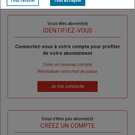
Tout refuser
Tout accepter
Sous-
Vous êtes abonné(e)
titre
TITRE
IDENTIFIEZ-VOUS
Body
Connectez-vous à votre compte pour profiter
de votre abonnement
Lien
Créer un nouveau compte
"Créer
Lien
Réinitialiser votre mot de passe
un
"Réinitialiser
Lien
nouveau
votre
Je me connecte
"Je
compte"
mot
me
de
connecte"
passe"
Sous-
Vous n'êtes pas abonné(e)
titre
TITRE
CRÉEZ UN COMPTE