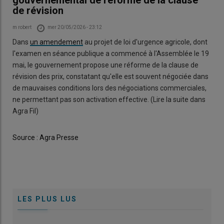
gouvernemental de réforme de la clause
de révision
Auteur
m robert
mer 20/05/2026 - 23:12
Body
Dans
un amendement
au projet de loi d'urgence agricole, dont
l'examen en séance publique a commencé à l'Assemblée le 19
mai, le gouvernement propose une réforme de la clause de
révision des prix, constatant qu'elle est souvent négociée dans
de mauvaises conditions lors des négociations commerciales,
ne permettant pas son activation effective. (Lire la suite dans
Agra Fil)
source_url
Source : Agra Presse
LES PLUS LUS