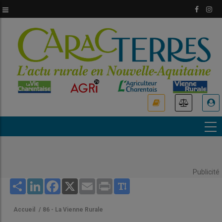
Aller
au
contenu
principal
USER
ACCOUNT
MENU
Publicité
Share
LinkedIn
Facebook
X
Email
Print
Accueil
/
86 - La Vienne Rurale