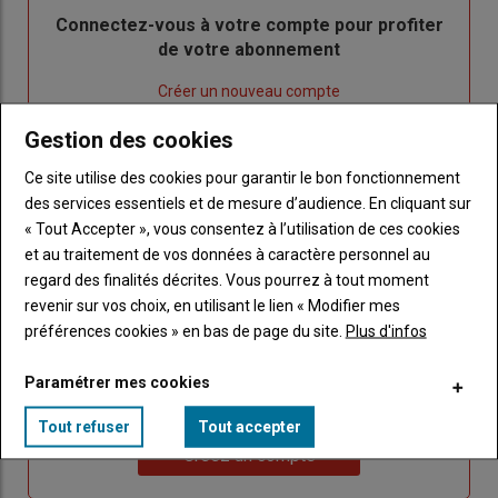
Body
Connectez-vous à votre compte pour profiter
de votre abonnement
Lien
Créer un nouveau compte
"Créer
Lien
Réinitialiser votre mot de passe
Gestion des cookies
un
"Réinitialiser
Lien
nouveau
votre
Je me connecte
Ce site utilise des cookies pour garantir le bon fonctionnement
"Je
compte"
mot
des services essentiels et de mesure d’audience. En cliquant sur
me
de
« Tout Accepter », vous consentez à l’utilisation de ces cookies
connecte"
passe"
et au traitement de vos données à caractère personnel au
regard des finalités décrites. Vous pourrez à tout moment
Sous-
Vous n'êtes pas abonné(e)
revenir sur vos choix, en utilisant le lien « Modifier mes
titre
TITRE
CRÉEZ UN COMPTE
préférences cookies » en bas de page du site.
Plus d'infos
Body
Choisissez votre formule et créez votre
Paramétrer mes cookies
compte pour accéder à tout Caracterres.
Tout refuser
Tout accepter
Lien
Créez un compte