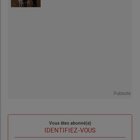
Publicité
Sous-
Vous êtes abonné(e)
titre
TITRE
IDENTIFIEZ-VOUS