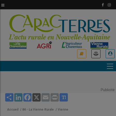
Aller
au
contenu
principal
USER
ACCOUNT
MENU
Publicité
Share
LinkedIn
Facebook
X
Email
Print
Accueil
/
86 - La Vienne Rurale
/
Vienne