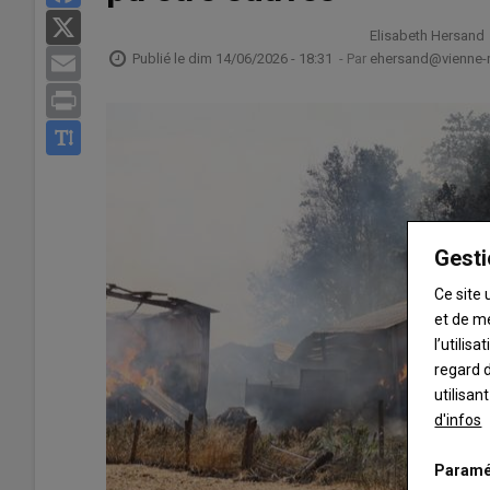
X
Elisabeth Hersand
Publié le
dim 14/06/2026 - 18:31
- Par
ehersand@vienne-ru
Email
Print
Gesti
Ce site 
et de m
l’utilis
regard d
utilisan
d'infos
Paramé