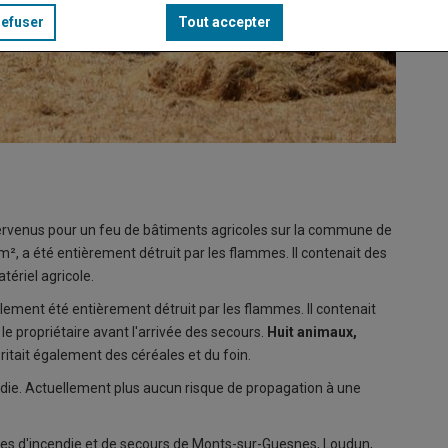
refuser
Tout accepter
tervenus pour un feu de bâtiments agricoles sur la commune de
², a été entièrement détruit par les flammes. Il contenait des
tériel agricole.
lement été entièrement détruit par les flammes. Il contenait
e propriétaire avant l'arrivée des secours.
Huit animaux,
ritait également des céréales et du foin.
endie. Actuellement plus aucun risque de propagation à une
res d'incendie et de secours de Monts-sur-Guesnes, Loudun,