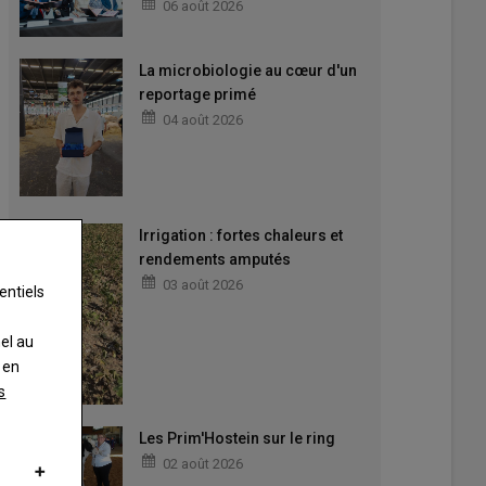
06 août 2026
La microbiologie au cœur d'un
reportage primé
04 août 2026
Irrigation : fortes chaleurs et
rendements amputés
03 août 2026
entiels
nel au
 en
s
Les Prim'Hostein sur le ring
02 août 2026