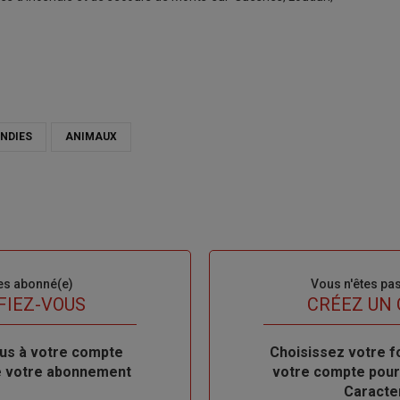
NDIES
ANIMAUX
es abonné(e)
Sous-
Vous n'êtes pa
titre
FIEZ-VOUS
TITRE
CRÉEZ UN
us à votre compte
Body
Choisissez votre f
de votre abonnement
votre compte pour
Caracte