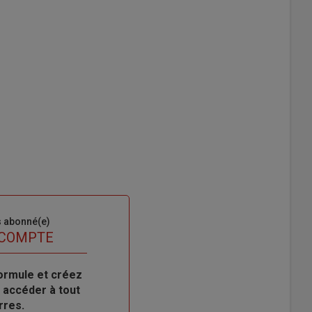
s abonné(e)
 COMPTE
ormule et créez
 accéder à tout
rres.