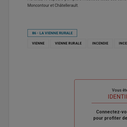
Moncontour et Châtellerault.
86 - LA VIENNE RURALE
VIENNE
VIENNE RURALE
INCENDIE
INCE
Sous-
Vous êt
titre
TITRE
IDENTI
Body
Connectez-vo
pour profiter 