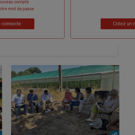
nouveau compte
 votre mot de passe
Lien
 connecte
Créez un 