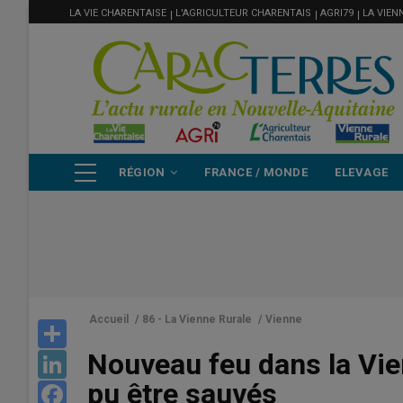
MENU
Aller
LA VIE CHARENTAISE
L'AGRICULTEUR CHARENTAIS
AGRI79
LA VIEN
FILIÈRE
au
contenu
principal
NAVIGATION
RÉGION
FRANCE / MONDE
ELEVAGE
PRINCIPALE
Accueil
/
86 - La Vienne Rurale
/
Vienne
Share
Nouveau feu dans la Vie
LinkedIn
pu être sauvés
Facebook