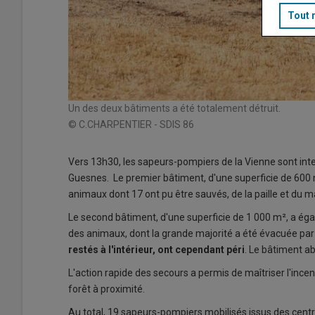
Tout 
Un des deux bâtiments a été totalement détruit.
© C.CHARPENTIER - SDIS 86
Vers 13h30, les sapeurs-pompiers de la Vienne sont in
Guesnes. Le premier bâtiment, d'une superficie de 600 m
animaux dont 17 ont pu être sauvés, de la paille et du ma
Le second bâtiment, d'une superficie de 1 000 m², a éga
des animaux, dont la grande majorité a été évacuée par l
restés à l'intérieur, ont cependant péri
. Le bâtiment ab
L'action rapide des secours a permis de maîtriser l'inc
forêt à proximité.
Au total, 19 sapeurs-pompiers mobilisés issus des cent