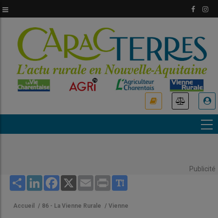
Aller
au
contenu
principal
USER
ACCOUNT
MENU
Publicité
Share
LinkedIn
Facebook
X
Email
Print
Accueil
/
86 - La Vienne Rurale
/
Vienne