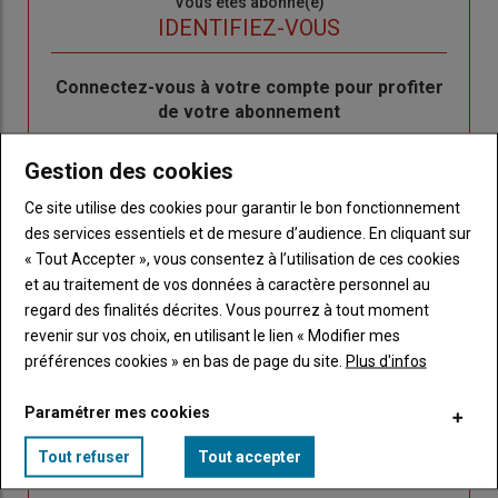
Sous-
Vous êtes abonné(e)
titre
TITRE
IDENTIFIEZ-VOUS
Body
Connectez-vous à votre compte pour profiter
de votre abonnement
Lien
Créer un nouveau compte
Gestion des cookies
"Créer
Lien
Réinitialiser votre mot de passe
un
"Réinitialiser
Ce site utilise des cookies pour garantir le bon fonctionnement
Lien
nouveau
votre
Je me connecte
des services essentiels et de mesure d’audience. En cliquant sur
"Je
compte"
mot
« Tout Accepter », vous consentez à l’utilisation de ces cookies
me
de
et au traitement de vos données à caractère personnel au
connecte"
passe"
regard des finalités décrites. Vous pourrez à tout moment
revenir sur vos choix, en utilisant le lien « Modifier mes
Sous-
Vous n'êtes pas abonné(e)
préférences cookies » en bas de page du site.
Plus d'infos
titre
TITRE
CRÉEZ UN COMPTE
Paramétrer mes cookies
Body
Choisissez votre formule et créez votre
Tout refuser
Tout accepter
compte pour accéder à tout Caracterres.