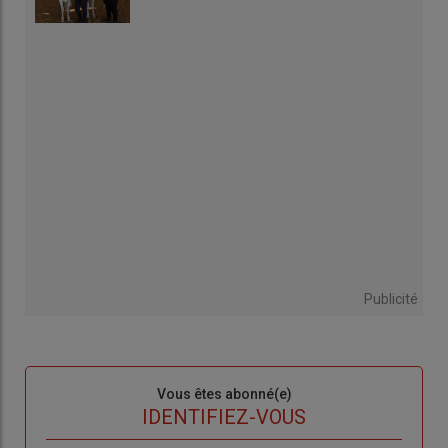
Publicité
Sous-
Vous êtes abonné(e)
titre
TITRE
IDENTIFIEZ-VOUS