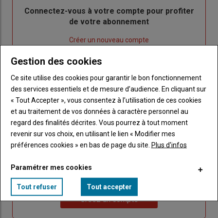
Body
Connectez-vous à votre compte pour profiter
de votre abonnement
Lien
Créer un nouveau compte
"Créer
Lien
Réinitialiser votre mot de passe
Gestion des cookies
un
"Réinitialiser
Lien
nouveau
votre
Je me connecte
Ce site utilise des cookies pour garantir le bon fonctionnement
"Je
compte"
mot
des services essentiels et de mesure d’audience. En cliquant sur
me
de
« Tout Accepter », vous consentez à l’utilisation de ces cookies
connecte"
passe"
et au traitement de vos données à caractère personnel au
regard des finalités décrites. Vous pourrez à tout moment
Sous-
Vous n'êtes pas abonné(e)
revenir sur vos choix, en utilisant le lien « Modifier mes
titre
TITRE
CRÉEZ UN COMPTE
préférences cookies » en bas de page du site.
Plus d'infos
Body
Choisissez votre formule et créez votre
Paramétrer mes cookies
compte pour accéder à tout Caracterres.
Tout refuser
Tout accepter
Lien
Créez un compte