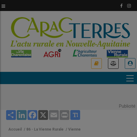
Aller
au
contenu
principal
USER
ACCOUNT
MENU
Publicité
Share
LinkedIn
Facebook
X
Email
Print
Accueil
/
86 - La Vienne Rurale
/
Vienne