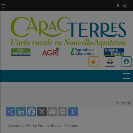
Aller
au
contenu
principal
USER
ACCOUNT
MENU
Publicité
Share
LinkedIn
Facebook
X
Email
Print
Accueil
/
86 - La Vienne Rurale
/
Vienne