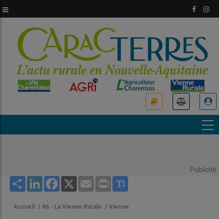
Aller
au
contenu
principal
USER
ACCOUNT
MENU
Publicité
Share
LinkedIn
Facebook
X
Email
Print
Accueil
/
86 - La Vienne Rurale
/
Vienne