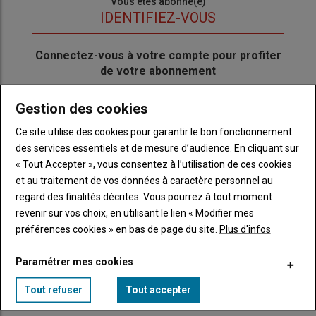
Sous-
Vous êtes abonné(e)
titre
TITRE
IDENTIFIEZ-VOUS
Body
Connectez-vous à votre compte pour profiter
de votre abonnement
Lien
Créer un nouveau compte
Gestion des cookies
"Créer
Lien
Réinitialiser votre mot de passe
un
"Réinitialiser
Ce site utilise des cookies pour garantir le bon fonctionnement
Lien
nouveau
votre
Je me connecte
des services essentiels et de mesure d’audience. En cliquant sur
"Je
compte"
mot
« Tout Accepter », vous consentez à l’utilisation de ces cookies
me
de
et au traitement de vos données à caractère personnel au
connecte"
passe"
regard des finalités décrites. Vous pourrez à tout moment
revenir sur vos choix, en utilisant le lien « Modifier mes
Sous-
Vous n'êtes pas abonné(e)
préférences cookies » en bas de page du site.
Plus d'infos
titre
TITRE
CRÉEZ UN COMPTE
Paramétrer mes cookies
Body
Choisissez votre formule et créez votre
Tout refuser
Tout accepter
compte pour accéder à tout Caracterres.