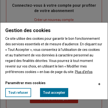
Body
Connectez-vous à votre compte pour profiter
de votre abonnement
Lien
Créer un nouveau compte
"Créer
Lien
Réinitialiser votre mot de passe
Gestion des cookies
un
"Réinitialiser
Lien
nouveau
votre
Je me connecte
Ce site utilise des cookies pour garantir le bon fonctionnement
"Je
compte"
mot
des services essentiels et de mesure d’audience. En cliquant sur
me
de
« Tout Accepter », vous consentez à l’utilisation de ces cookies
connecte"
passe"
et au traitement de vos données à caractère personnel au
regard des finalités décrites. Vous pourrez à tout moment
Sous-
Vous n'êtes pas abonné(e)
revenir sur vos choix, en utilisant le lien « Modifier mes
titre
TITRE
CRÉEZ UN COMPTE
préférences cookies » en bas de page du site.
Plus d'infos
Body
Choisissez votre formule et créez votre
Paramétrer mes cookies
compte pour accéder à tout Caracterres.
Tout refuser
Tout accepter
Lien
Créez un compte