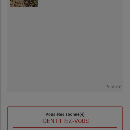
Publicité
Sous-
Vous êtes abonné(e)
titre
TITRE
IDENTIFIEZ-VOUS