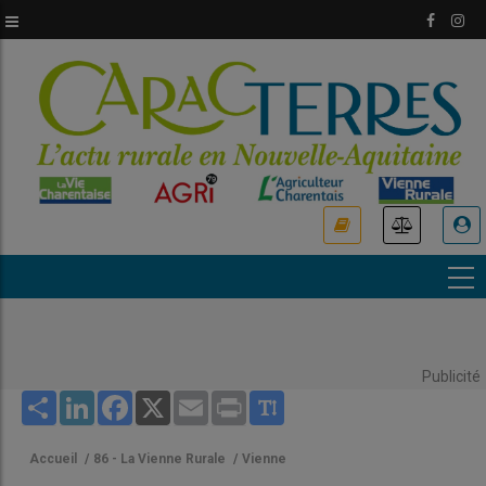
Aller
au
contenu
principal
USER
ACCOUNT
MENU
Publicité
Share
LinkedIn
Facebook
X
Email
Print
Accueil
/
86 - La Vienne Rurale
/
Vienne