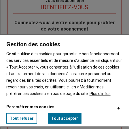
Sous-
Vous êtes abonné(e)
titre
TITRE
IDENTIFIEZ-VOUS
Body
Connectez-vous à votre compte pour profiter
de votre abonnement
Lien
Créer un nouveau compte
Gestion des cookies
"Créer
Lien
Réinitialiser votre mot de passe
un
"Réinitialiser
Ce site utilise des cookies pour garantir le bon fonctionnement
Lien
nouveau
votre
Je me connecte
des services essentiels et de mesure d’audience. En cliquant sur
"Je
compte"
mot
« Tout Accepter », vous consentez à l’utilisation de ces cookies
me
de
et au traitement de vos données à caractère personnel au
connecte"
passe"
regard des finalités décrites. Vous pourrez à tout moment
revenir sur vos choix, en utilisant le lien « Modifier mes
Sous-
Vous n'êtes pas abonné(e)
préférences cookies » en bas de page du site.
Plus d'infos
titre
TITRE
CRÉEZ UN COMPTE
Paramétrer mes cookies
Body
Choisissez votre formule et créez votre
Tout refuser
Tout accepter
compte pour accéder à tout Caracterres.