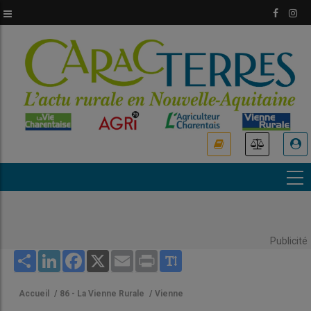
Aller
au
contenu
principal
USER
ACCOUNT
MENU
Publicité
Share
LinkedIn
Facebook
X
Email
Print
Accueil
/
86 - La Vienne Rurale
/
Vienne