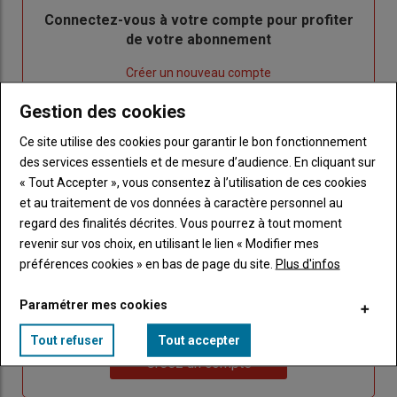
Body
Connectez-vous à votre compte pour profiter
de votre abonnement
Lien
Créer un nouveau compte
"Créer
Lien
Réinitialiser votre mot de passe
Gestion des cookies
un
"Réinitialiser
Lien
nouveau
votre
Je me connecte
Ce site utilise des cookies pour garantir le bon fonctionnement
"Je
compte"
mot
des services essentiels et de mesure d’audience. En cliquant sur
me
de
« Tout Accepter », vous consentez à l’utilisation de ces cookies
connecte"
passe"
et au traitement de vos données à caractère personnel au
regard des finalités décrites. Vous pourrez à tout moment
Sous-
Vous n'êtes pas abonné(e)
revenir sur vos choix, en utilisant le lien « Modifier mes
titre
TITRE
CRÉEZ UN COMPTE
préférences cookies » en bas de page du site.
Plus d'infos
Body
Choisissez votre formule et créez votre
Paramétrer mes cookies
compte pour accéder à tout Caracterres.
Tout refuser
Tout accepter
Lien
Créez un compte