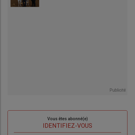
Publicité
Sous-
Vous êtes abonné(e)
titre
TITRE
IDENTIFIEZ-VOUS