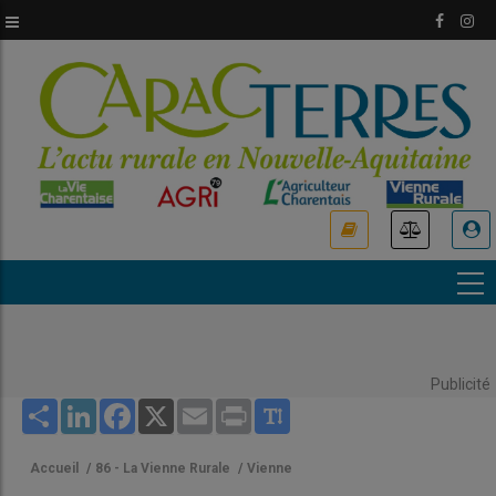
Aller
au
contenu
principal
USER
ACCOUNT
MENU
Publicité
Share
LinkedIn
Facebook
X
Email
Print
Accueil
/
86 - La Vienne Rurale
/
Vienne