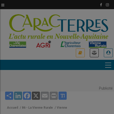
Aller
au
contenu
principal
USER
ACCOUNT
MENU
Publicité
Share
LinkedIn
Facebook
X
Email
Print
Accueil
/
86 - La Vienne Rurale
/
Vienne