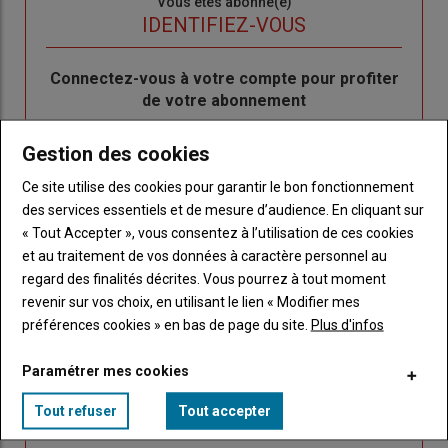
Sous-
Vous êtes abonné(e)
titre
TITRE
IDENTIFIEZ-VOUS
Body
Connectez-vous à votre compte pour profiter
de votre abonnement
Lien
Créer un nouveau compte
Gestion des cookies
"Créer
Lien
Réinitialiser votre mot de passe
un
"Réinitialiser
Ce site utilise des cookies pour garantir le bon fonctionnement
Lien
nouveau
votre
Je me connecte
des services essentiels et de mesure d’audience. En cliquant sur
"Je
compte"
mot
« Tout Accepter », vous consentez à l’utilisation de ces cookies
me
de
et au traitement de vos données à caractère personnel au
connecte"
passe"
regard des finalités décrites. Vous pourrez à tout moment
revenir sur vos choix, en utilisant le lien « Modifier mes
Sous-
Vous n'êtes pas abonné(e)
préférences cookies » en bas de page du site.
Plus d'infos
titre
TITRE
CRÉEZ UN COMPTE
Paramétrer mes cookies
Body
Choisissez votre formule et créez votre
Tout refuser
Tout accepter
compte pour accéder à tout Caracterres.