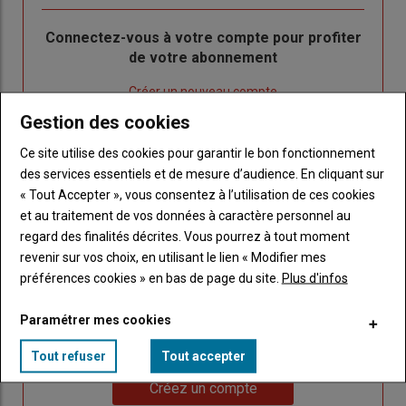
Body
Connectez-vous à votre compte pour profiter
de votre abonnement
Lien
Créer un nouveau compte
"Créer
Lien
Réinitialiser votre mot de passe
Gestion des cookies
un
"Réinitialiser
Lien
Ce site utilise des cookies pour garantir le bon fonctionnement
nouveau
votre
Je me connecte
"Je
des services essentiels et de mesure d’audience. En cliquant sur
compte"
mot
me
« Tout Accepter », vous consentez à l’utilisation de ces cookies
de
connecte"
et au traitement de vos données à caractère personnel au
passe"
regard des finalités décrites. Vous pourrez à tout moment
Sous-
Vous n'êtes pas abonné(e)
revenir sur vos choix, en utilisant le lien « Modifier mes
titre
TITRE
CRÉEZ UN COMPTE
préférences cookies » en bas de page du site.
Plus d'infos
Paramétrer mes cookies
Body
Choisissez votre formule et créez votre
compte pour accéder à tout Caracterres.
Tout refuser
Tout accepter
Lien
Créez un compte