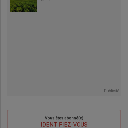
Publicité
Sous-
Vous êtes abonné(e)
titre
TITRE
IDENTIFIEZ-VOUS