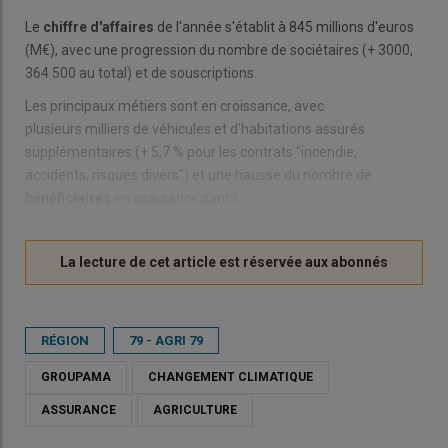
Le
chiffre d'affaires
de l'année s'établit à 845 millions d'euros
(M€), avec une progression du nombre de sociétaires (+ 3000,
364 500 au total) et de souscriptions.
Les principaux métiers sont en croissance, avec
plusieurs milliers de véhicules et d'habitations assurés
supplémentaires (+ 5,7 % pour les contrats "incendie,
accidents, risques divers") et une hausse du nombre de
bénéficiaires
en assurance santé.
RÉGION
79 - AGRI 79
GROUPAMA
CHANGEMENT CLIMATIQUE
ASSURANCE
AGRICULTURE