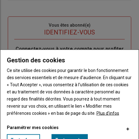
Sous-
Vous êtes abonné(e)
titre
TITRE
IDENTIFIEZ-VOUS
Body
Connectez-vous à votre compte pour profiter
de votre abonnement
Gestion des cookies
Lien
Créer un nouveau compte
Ce site utilise des cookies pour garantir le bon fonctionnement
"Créer
Lien
Réinitialiser votre mot de passe
des services essentiels et de mesure d’audience. En cliquant sur
un
"Réinitialiser
« Tout Accepter », vous consentez à l’utilisation de ces cookies
Lien
nouveau
votre
Je me connecte
et au traitement de vos données à caractère personnel au
"Je
compte"
mot
regard des finalités décrites. Vous pourrez à tout moment
me
de
revenir sur vos choix, en utilisant le lien « Modifier mes
connecte"
passe"
préférences cookies » en bas de page du site.
Plus d'infos
Sous-
Vous n'êtes pas abonné(e)
Paramétrer mes cookies
titre
TITRE
CRÉEZ UN COMPTE