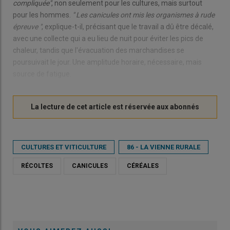
compliquée"
, non seulement pour les cultures, mais surtout
pour les hommes.
" Les canicules ont mis les organismes à rude
épreuve "
, explique-t-il, précisant que le travail a dû être décalé,
avec une collecte qui a eu lieu de nuit pour éviter les pics de
chaleur, tandis que l'évacuation des marchandises se
poursuivait le jour. Une amplitude horaire, nécessaire, mais
source de fatigue.
CULTURES ET VITICULTURE
86 - LA VIENNE RURALE
RÉCOLTES
CANICULES
CÉRÉALES