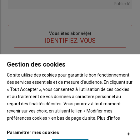
Publicité
Sous-
Vous êtes abonné(e)
titre
TITRE
IDENTIFIEZ-VOUS
Body
Connectez-vous à votre compte pour profiter
Gestion des cookies
de votre abonnement
Ce site utilise des cookies pour garantir le bon fonctionnement
Lien
Créer un nouveau compte
des services essentiels et de mesure d’audience. En cliquant sur
"Créer
Lien
Réinitialiser votre mot de passe
« Tout Accepter », vous consentez à l’utilisation de ces cookies
un
"Réinitialiser
et au traitement de vos données à caractère personnel au
Lien
nouveau
votre
Je me connecte
regard des finalités décrites. Vous pourrez à tout moment
"Je
compte"
mot
revenir sur vos choix, en utilisant le lien « Modifier mes
me
de
préférences cookies » en bas de page du site.
Plus d'infos
connecte"
passe"
Sous-
Vous n'êtes pas abonné(e)
Paramétrer mes cookies
titre
TITRE
CRÉEZ UN COMPTE