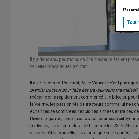
Paramé
Tout 
Il y a deux ans, pas moins de 240 tracteurs étaient prése
© Belles mécaniques d'Antan
Il a 27 tracteurs. Pourtant, Alain Vaucelle n'est pas agri
premier tracteur pour faire des travaux dans ma maison
mécanicien a rapidement commencé à le bricoler, pour l'en
la Vienne, les passionnés de tracteurs comme lui ne sont
échanges se sont créés depuis des années entre ces déf
Rivière organise, avec l'association Jeunesse ciitoyenne
festivités, qui se déroulera cette année les 23 et 24 mai.
souvient Alain Vaucelle, qui ajoute que cette année, de