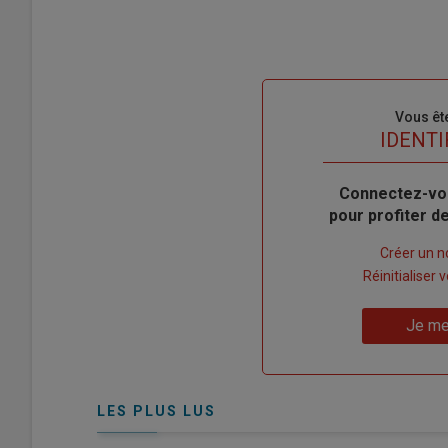
Sous-
Vous êt
titre
TITRE
IDENTI
Body
Connectez-vo
pour profiter 
Lien
Créer un 
"Créer
Lien
Réinitialiser
un
"Réinitialiser
Lien
nouveau
votre
Je me
"Je
compte"
mot
me
de
connecte"
passe"
LES PLUS LUS