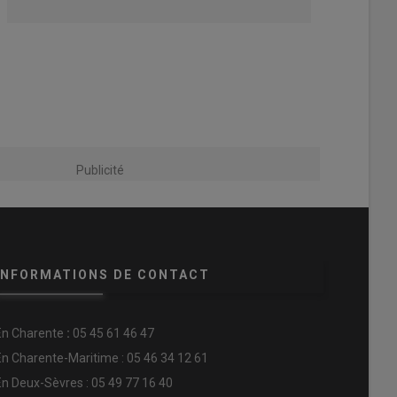
Publicité
INFORMATIONS DE CONTACT
En
Charente
:
05 45 61 46 47
En Charente-Maritime : 05 46 34 12 61
En Deux-Sèvres : 05 49 77 16 40