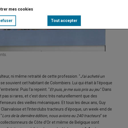
trer mes cookies
refuser
Tout accepter
nts.
Les pas
© Belle
culteur, ni même retraité de cette profession. "
J'ai acheté un
" se souvient cet habitant de Colombiers. Lui qui était à l'époque
tretenir. Puis l'a repeint. "
Et puis, je me suis pris au jeu"
. Dans
 pas si rares, et c'est donc très naturellement que des
enseurs des vieilles mécaniques. Et tous les deux ans, Guy
 Clairvaloise et l'Interclubs tracteurs d'époque, un week-end de
 "
Lors de la dernière édition, nous avions eu 240 tracteurs
" se
s collectionneurs de Côte d'Or et même de Belgique sont