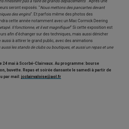
ins n'hésitent pas à faire de grands déplacements
". Après une
eurs seront exposés. "
Nous mettons des pancartes devant
hniques des engins
". Et parfois même des photos des
 viendra cette année notamment avec un Mac Cormick Deering
retapé. Il fonctionne, et il est magnifique!
" Si cette exposition est
rs afin d'échanger sur des techniques, mais aussi dénicher
aussi à attirer le grand public, avec des animations
 aussi les stands de clubs ou boutiques, et aussi un repas et une
he 24 mai à Scorbé-Clairvaux. Au programme: bourse
on, buvette. Repas et soirée dansante le samedi à partir de
ou par mail:
jcclairvaloise@aol.fr