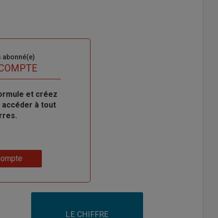
s abonné(e)
 COMPTE
ormule et créez
 accéder à tout
rres.
compte
LE CHIFFRE