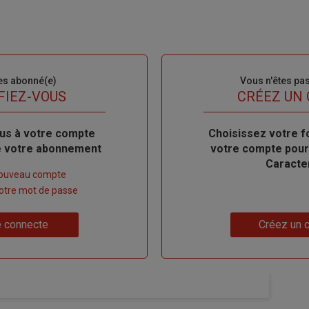
es abonné(e)
Sous-
Vous n'êtes pa
titre
FIEZ-VOUS
TITRE
CRÉEZ UN
us à votre compte
Body
Choisissez votre f
de votre abonnement
votre compte pour
Caracte
nouveau compte
 votre mot de passe
Lien
 connecte
Créez un 