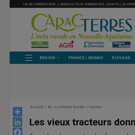
MENU
Aller
LA VIE CHARENTAISE
L'AGRICULTEUR CHARENTAIS
AGRI79
LA VIEN
FILIÈRE
au
contenu
principal
NAVIGATION
RÉGION
FRANCE / MONDE
ELEVAGE
PRINCIPALE
Accueil
/
86 - La Vienne Rurale
/
Vienne
Share
Les vieux tracteurs don
LinkedIn
Facebook