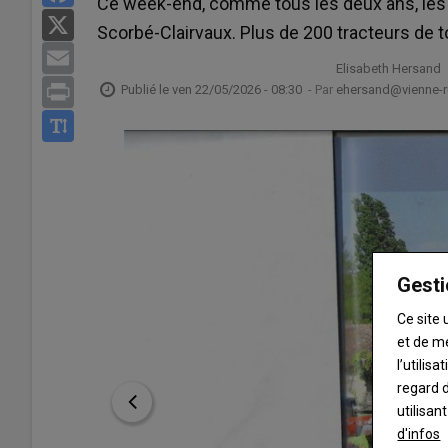
Ce week-end, comme tous les deux ans, les 
X
Scorbé-Clairvaux. Plus de 200 tracteurs de 
Email
Elisabeth Hersand
Print
Publié le
ven 22/05/2026 - 08:30
- Par
ehersand@vienne-ru
Gesti
Ce site 
et de m
l’utilis
regard d
utilisan
d'infos