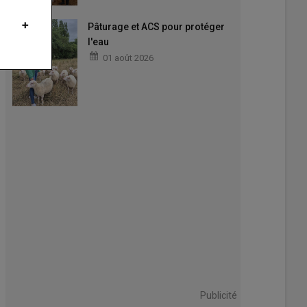
Pâturage et ACS pour protéger
l'eau
01 août 2026
sionnés de vieux tracteurs sont nombreux.
s mécaniques d'Antan
Publicité