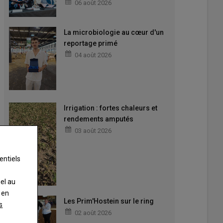
06 août 2026
La microbiologie au cœur d'un
reportage primé
04 août 2026
Irrigation : fortes chaleurs et
rendements amputés
03 août 2026
entiels
nel au
 en
Les Prim'Hostein sur le ring
s
02 août 2026