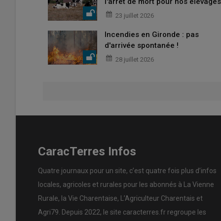
l'arrêt de mort pour nos élevages
23 juillet 2026
Incendies en Gironde : pas
d'arrivée spontanée !
28 juillet 2026
CaracTerres Infos
Quatre journaux pour un site, c’est quatre fois plus d’infos
locales, agricoles et rurales pour les abonnés à La Vienne
Rurale, la Vie Charentaise, L’Agriculteur Charentais et
Agri79. Depuis 2022, le site caracterres.fr regroupe les