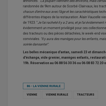
annoncés. "
La plupart viennent des environs, mais certa
randonnée de 9km autour de Scorbé-Clairvaux, les tract
chacun d'entre eux avec l'âge et les caractéristiques tec
différentes étapes de la restauration. Alain Vaucelle
de 1923. "
Je l'ai racheté il y a 2 ans, et je l'ai évidemment 
évidemment un moment privilégié pour ces collectionneu
des tracteurs ou des pièces détachées, le week-end vise 
conviviales.
"Il y aura des manèges pour les enfants, mais
soirée dansante!"
.
Les belles mécanique d'antan, samedi 23 et dimanc
d'échange, vide grenier, manèges enfants, restaurati
19h. Réservation au 06 88 56 30 36 ou 06 08 83 72 20 
86 - LA VIENNE RURALE
VIENNE
VIENNE RURALE
TRACTEURS