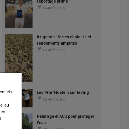
reportage primé
04 août 2026
Irrigation : fortes chaleurs et
rendements amputés
03 août 2026
entiels
Les Prim'Hostein sur le ring
02 août 2026
nel au
 en
Pâturage et ACS pour protéger
s
l'eau