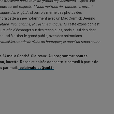
ins n'hésitent pas à faire de grands déplacements
". Après une
eurs seront exposés. "
Nous mettons des pancartes devant
hniques des engins
". Et parfois même des photos des
 viendra cette année notamment avec un Mac Cormick Deering
retapé. Il fonctionne, et il est magnifique!
" Si cette exposition est
rs afin d'échanger sur des techniques, mais aussi dénicher
aussi à attirer le grand public, avec des animations
 aussi les stands de clubs ou boutiques, et aussi un repas et une
he 24 mai à Scorbé-Clairvaux. Au programme: bourse
on, buvette. Repas et soirée dansante le samedi à partir de
ou par mail:
jcclairvaloise@aol.fr