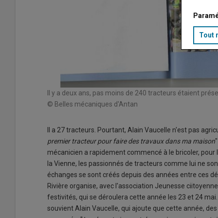
Paramé
Tout 
Il y a deux ans, pas moins de 240 tracteurs étaient prése
© Belles mécaniques d'Antan
Il a 27 tracteurs. Pourtant, Alain Vaucelle n'est pas agri
premier tracteur pour faire des travaux dans ma maison
mécanicien a rapidement commencé à le bricoler, pour l'en
la Vienne, les passionnés de tracteurs comme lui ne sont
échanges se sont créés depuis des années entre ces déf
Rivière organise, avec l'association Jeunesse ciitoyenne
festivités, qui se déroulera cette année les 23 et 24 mai.
souvient Alain Vaucelle, qui ajoute que cette année, de