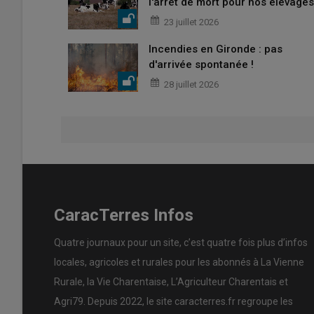
l'arrêt de mort pour nos élevages
23 juillet 2026
Incendies en Gironde : pas
d'arrivée spontanée !
28 juillet 2026
CaracTerres Infos
Quatre journaux pour un site, c’est quatre fois plus d’infos
locales, agricoles et rurales pour les abonnés à La Vienne
Rurale, la Vie Charentaise, L’Agriculteur Charentais et
Agri79. Depuis 2022, le site caracterres.fr regroupe les