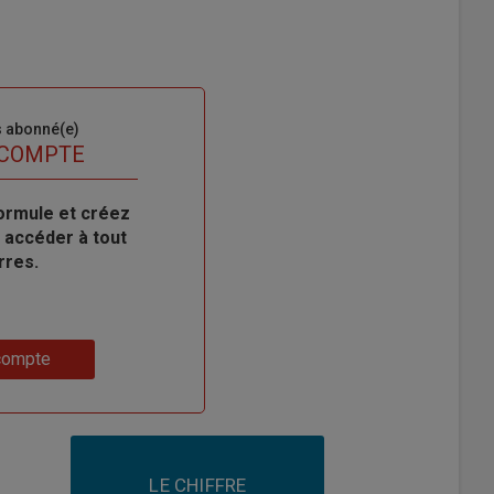
s abonné(e)
 COMPTE
ormule et créez
 accéder à tout
rres.
compte
LE CHIFFRE