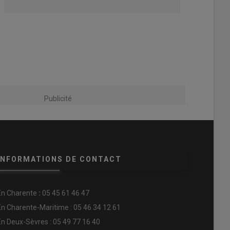
Publicité
INFORMATIONS DE CONTACT
En
Charente
:
05 45 61 46 47
En Charente-Maritime : 05 46 34 12 61
En Deux-Sèvres : 05 49 77 16 40