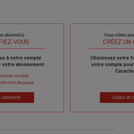
es abonné(e)
Sous-
Vous n'êtes pa
titre
FIEZ-VOUS
TITRE
CRÉEZ UN
us à votre compte
Body
Choisissez votre f
de votre abonnement
votre compte pour
Caracte
nouveau compte
 votre mot de passe
Lien
 connecte
Créez un 