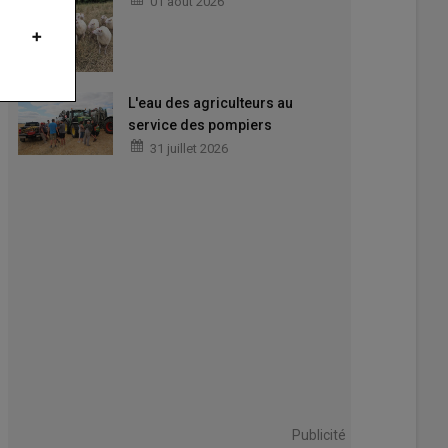
01 août 2026
L'eau des agriculteurs au
service des pompiers
31 juillet 2026
sionnés de vieux tracteurs sont nombreux.
s mécaniques d'Antan
Publicité