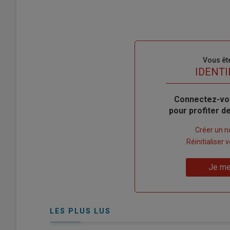
Sous-
Vous êt
titre
TITRE
IDENTI
Body
Connectez-vo
pour profiter 
Lien
Créer un 
"Créer
Lien
Réinitialiser
un
"Réinitialiser
Lien
nouveau
votre
Je me
"Je
compte"
mot
me
de
connecte"
passe"
LES PLUS LUS