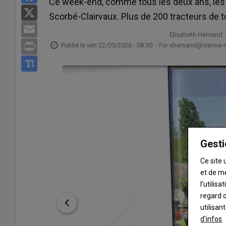
Ce week-end, comme tous les deux ans, les 
X
Scorbé-Clairvaux. Plus de 200 tracteurs de 
Email
Elisabeth Hersand
Print
Publié le
ven 22/05/2026 - 08:30
- Par
ehersand@vienne-ru
Gesti
Ce site 
et de m
l’utilis
regard d
utilisan
d'infos