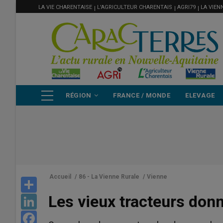
MENU
Aller
LA VIE CHARENTAISE
L'AGRICULTEUR CHARENTAIS
AGRI79
LA VIEN
FILIÈRE
au
contenu
principal
NAVIGATION
RÉGION
FRANCE / MONDE
ELEVAGE
PRINCIPALE
Accueil
/
86 - La Vienne Rurale
/
Vienne
Share
Les vieux tracteurs don
LinkedIn
Facebook