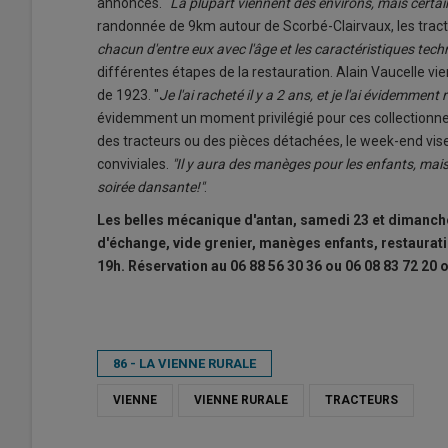
annoncés. "
La plupart viennent des environs, mais certa
randonnée de 9km autour de Scorbé-Clairvaux, les tract
chacun d'entre eux avec l'âge et les caractéristiques tec
différentes étapes de la restauration. Alain Vaucelle
de 1923. "
Je l'ai racheté il y a 2 ans, et je l'ai évidemment 
évidemment un moment privilégié pour ces collectionneu
des tracteurs ou des pièces détachées, le week-end vise 
conviviales.
"Il y aura des manèges pour les enfants, mais
soirée dansante!"
.
Les belles mécanique d'antan, samedi 23 et dimanc
d'échange, vide grenier, manèges enfants, restaurati
19h. Réservation au 06 88 56 30 36 ou 06 08 83 72 20 
86 - LA VIENNE RURALE
VIENNE
VIENNE RURALE
TRACTEURS