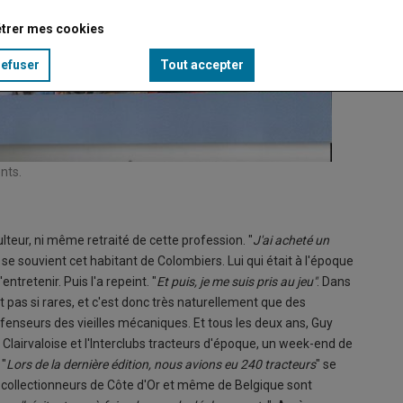
trer mes cookies
refuser
Tout accepter
nts.
Les pas
© Belle
culteur, ni même retraité de cette profession. "
J'ai acheté un
" se souvient cet habitant de Colombiers. Lui qui était à l'époque
tretenir. Puis l'a repeint. "
Et puis, je me suis pris au jeu"
. Dans
 pas si rares, et c'est donc très naturellement que des
enseurs des vieilles mécaniques. Et tous les deux ans, Guy
 Clairvaloise et l'Interclubs tracteurs d'époque, un week-end de
 "
Lors de la dernière édition, nous avions eu 240 tracteurs
" se
s collectionneurs de Côte d'Or et même de Belgique sont