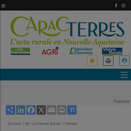
Aller
au
contenu
principal
USER
ACCOUNT
MENU
Publicité
Share
LinkedIn
Facebook
X
Email
Print
Accueil
/
86 - La Vienne Rurale
/
Vienne