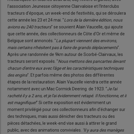
l'association Jeunesse ciitoyenne Clairvaloise et l'Interclubs
tracteurs d'époque, un week-end de festivités, qui se déroulera
cette année les 23 et 24 mai. "
Lors de la dernière édition, nous
avions eu 240 tracteurs
" se souvient Alain Vaucelle, qui ajoute
que cette année, des collectionneurs de Côte d'Or et même de
Belgique sont annoncés. "
La plupart viennent des environs,
mais certains n'hésitent pas à faire de grands déplacements
".
Après une randonnée de 9km autour de Scorbé-Clairvaux, les
tracteurs seront exposés. "
Nous mettons des pancartes devant
chacun d'entre eux avec l'âge et les caractéristiques techniques
des engins
". Et parfois même des photos des différentes
étapes de la restauration. Alain Vaucelle viendra cette année
notamment avec un Mac Cormick Deering de 1923. "
Je l'ai
racheté il y a 2 ans, et je l'ai évidemment retapé. Il fonctionne, et il
est magnifique!
" Si cette exposition est évidemment un
moment privilégié pour ces collectionneurs afin d'échanger sur
des techniques, mais aussi dénicher des tracteurs ou des
pièces détachées, le week-end vise aussi à attirer le grand
public, avec des animations conviviales.
"Il y aura des manèges