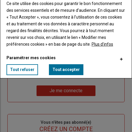
Publicité
Ce site utilise des cookies pour garantir le bon fonctionnement
des services essentiels et de mesure d’audience. En cliquant sur
« Tout Accepter », vous consentez à l’utilisation de ces cookies
et au traitement de vos données à caractère personnel au
Sous-
Vous êtes abonné(e)
regard des finalités décrites. Vous pourrez à tout moment
titre
TITRE
IDENTIFIEZ-VOUS
revenir sur vos choix, en utilisant le lien « Modifier mes
préférences cookies » en bas de page du site.
Plus d'infos
Body
Connectez-vous à votre compte pour profiter
Paramétrer mes cookies
de votre abonnement
Lien
Créer un nouveau compte
Tout refuser
Tout accepter
"Créer
Lien
Réinitialiser votre mot de passe
un
"Réinitialiser
Lien
nouveau
votre
Je me connecte
"Je
compte"
mot
me
de
connecte"
passe"
Sous-
Vous n'êtes pas abonné(e)
titre
TITRE
CRÉEZ UN COMPTE