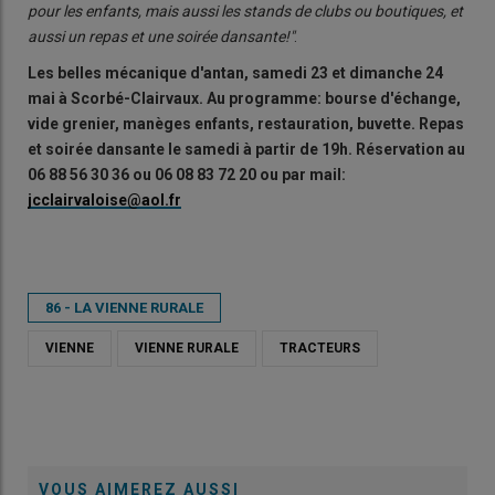
pour les enfants, mais aussi les stands de clubs ou boutiques, et
aussi un repas et une soirée dansante!"
.
Les belles mécanique d'antan, samedi 23 et dimanche 24
mai à Scorbé-Clairvaux. Au programme: bourse d'échange,
vide grenier, manèges enfants, restauration, buvette. Repas
et soirée dansante le samedi à partir de 19h. Réservation au
06 88 56 30 36 ou 06 08 83 72 20 ou par mail:
jcclairvaloise@aol.fr
86 - LA VIENNE RURALE
VIENNE
VIENNE RURALE
TRACTEURS
VOUS AIMEREZ AUSSI