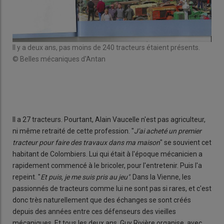
Il y a deux ans, pas moins de 240 tracteurs étaient présents.
Les
© Belles mécaniques d'Antan
© B
Il a 27 tracteurs. Pourtant, Alain Vaucelle n'est pas agriculteur,
ni même retraité de cette profession. "
J'ai acheté un premier
tracteur pour faire des travaux dans ma maison
" se souvient cet
habitant de Colombiers. Lui qui était à l'époque mécanicien a
rapidement commencé à le bricoler, pour l'entretenir. Puis l'a
repeint. "
Et puis, je me suis pris au jeu"
. Dans la Vienne, les
passionnés de tracteurs comme lui ne sont pas si rares, et c'est
donc très naturellement que des échanges se sont créés
depuis des années entre ces défenseurs des vieilles
mécaniques. Et tous les deux ans, Guy Rivière organise, avec