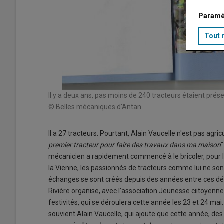
Paramé
Tout 
Il y a deux ans, pas moins de 240 tracteurs étaient prése
© Belles mécaniques d'Antan
Il a 27 tracteurs. Pourtant, Alain Vaucelle n'est pas agri
premier tracteur pour faire des travaux dans ma maison
mécanicien a rapidement commencé à le bricoler, pour l'en
la Vienne, les passionnés de tracteurs comme lui ne sont
échanges se sont créés depuis des années entre ces déf
Rivière organise, avec l'association Jeunesse ciitoyenne
festivités, qui se déroulera cette année les 23 et 24 mai.
souvient Alain Vaucelle, qui ajoute que cette année, de