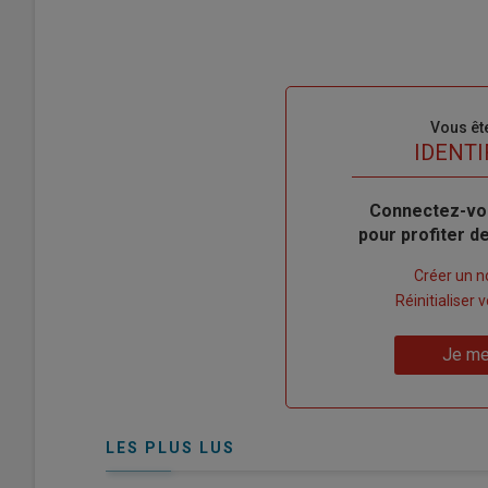
Sous-
Vous êt
titre
TITRE
IDENTI
Body
Connectez-vo
pour profiter 
Lien
Créer un 
"Créer
Lien
Réinitialiser
un
"Réinitialiser
Lien
nouveau
votre
Je me
"Je
compte"
mot
me
de
connecte"
passe"
LES PLUS LUS