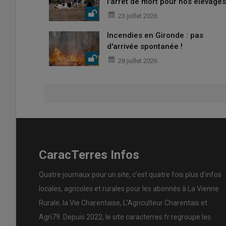
l'arrêt de mort pour nos élevages
23 juillet 2026
Incendies en Gironde : pas
d'arrivée spontanée !
28 juillet 2026
CaracTerres Infos
Quatre journaux pour un site, c’est quatre fois plus d’infos
locales, agricoles et rurales pour les abonnés à La Vienne
Rurale, la Vie Charentaise, L’Agriculteur Charentais et
Agri79. Depuis 2022, le site caracterres.fr regroupe les