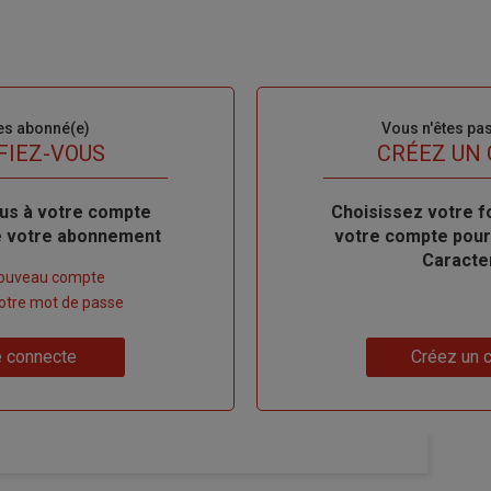
es abonné(e)
Sous-
Vous n'êtes pa
titre
FIEZ-VOUS
TITRE
CRÉEZ UN
us à votre compte
Body
Choisissez votre f
de votre abonnement
votre compte pour
Caracte
nouveau compte
 votre mot de passe
Lien
 connecte
Créez un 