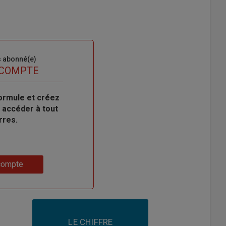
s abonné(e)
 COMPTE
ormule et créez
 accéder à tout
rres.
compte
LE CHIFFRE