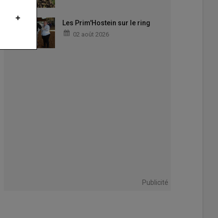
Les Prim'Hostein sur le ring
02 août 2026
sionnés de vieux tracteurs sont nombreux.
s mécaniques d'Antan
Publicité