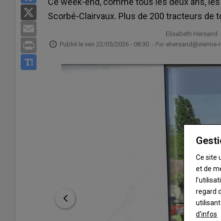
Ce week-end, comme tous les deux ans, les 
X
Scorbé-Clairvaux. Plus de 200 tracteurs de 
Email
Elisabeth Hersand
Print
Publié le
ven 22/05/2026 - 08:30
- Par
ehersand@vienne-ru
Gesti
Ce site 
et de m
l’utilis
regard d
utilisan
d'infos