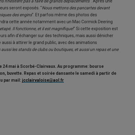
ins n'hésitent pas à faire de grands déplacements
". Après une
eurs seront exposés. "
Nous mettons des pancartes devant
hniques des engins
". Et parfois même des photos des
 viendra cette année notamment avec un Mac Cormick Deering
retapé. Il fonctionne, et il est magnifique!
" Si cette exposition est
rs afin d'échanger sur des techniques, mais aussi dénicher
aussi à attirer le grand public, avec des animations
 aussi les stands de clubs ou boutiques, et aussi un repas et une
he 24 mai à Scorbé-Clairvaux. Au programme: bourse
on, buvette. Repas et soirée dansante le samedi à partir de
ou par mail:
jcclairvaloise@aol.fr