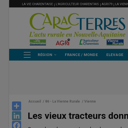
MENU
Aller
LA VIE CHARENTAISE
L'AGRICULTEUR CHARENTAIS
AGRI79
LA VIEN
FILIÈRE
au
contenu
principal
NAVIGATION
RÉGION
FRANCE / MONDE
ELEVAGE
PRINCIPALE
Accueil
/
86 - La Vienne Rurale
/
Vienne
Share
Les vieux tracteurs don
LinkedIn
Facebook