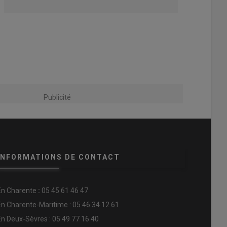
Publicité
INFORMATIONS DE CONTACT
En
Charente
:
05 45 61 46 47
En Charente-Maritime : 05 46 34 12 61
En Deux-Sèvres : 05 49 77 16 40