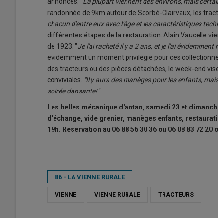
annoncés. "
La plupart viennent des environs, mais certa
randonnée de 9km autour de Scorbé-Clairvaux, les tract
chacun d'entre eux avec l'âge et les caractéristiques tec
différentes étapes de la restauration. Alain Vaucelle
de 1923. "
Je l'ai racheté il y a 2 ans, et je l'ai évidemment 
évidemment un moment privilégié pour ces collectionneu
des tracteurs ou des pièces détachées, le week-end vise 
conviviales.
"Il y aura des manèges pour les enfants, mais
soirée dansante!"
.
Les belles mécanique d'antan, samedi 23 et dimanc
d'échange, vide grenier, manèges enfants, restaurati
19h. Réservation au 06 88 56 30 36 ou 06 08 83 72 20 
86 - LA VIENNE RURALE
VIENNE
VIENNE RURALE
TRACTEURS