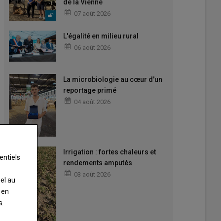
de la Vienne
07 août 2026
L'égalité en milieu rural
06 août 2026
La microbiologie au cœur d'un
reportage primé
04 août 2026
Irrigation : fortes chaleurs et
entiels
rendements amputés
03 août 2026
nel au
 en
s