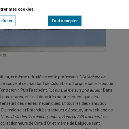
trer mes cookies
refuser
Tout accepter
nts.
Les pas
© Belle
culteur, ni même retraité de cette profession. "
J'ai acheté un
" se souvient cet habitant de Colombiers. Lui qui était à l'époque
tretenir. Puis l'a repeint. "
Et puis, je me suis pris au jeu"
. Dans
 pas si rares, et c'est donc très naturellement que des
enseurs des vieilles mécaniques. Et tous les deux ans, Guy
 Clairvaloise et l'Interclubs tracteurs d'époque, un week-end de
 "
Lors de la dernière édition, nous avions eu 240 tracteurs
" se
s collectionneurs de Côte d'Or et même de Belgique sont