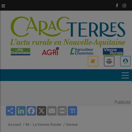
Aller
au
contenu
principal
USER
ACCOUNT
MENU
Publicité
Share
LinkedIn
Facebook
X
Email
Print
Accueil
/
86 - La Vienne Rurale
/
Vienne