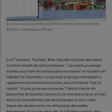
Il y a deux ans, pas moins de 240 tracteurs étaient présents.
Les
© Belles mécaniques d'Antan
© B
Il a 27 tracteurs. Pourtant, Alain Vaucelle n'est pas agriculteur,
ni même retraité de cette profession. "
J'ai acheté un premier
tracteur pour faire des travaux dans ma maison
" se souvient cet
habitant de Colombiers. Lui qui était à l'époque mécanicien a
rapidement commencé à le bricoler, pour l'entretenir. Puis l'a
repeint. "
Et puis, je me suis pris au jeu"
. Dans la Vienne, les
passionnés de tracteurs comme lui ne sont pas si rares, et c'est
donc très naturellement que des échanges se sont créés
depuis des années entre ces défenseurs des vieilles
mécaniques. Et tous les deux ans, Guy Rivière organise, avec