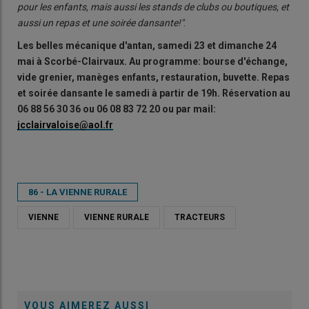
pour les enfants, mais aussi les stands de clubs ou boutiques, et
aussi un repas et une soirée dansante!"
.
Les belles mécanique d'antan, samedi 23 et dimanche 24
mai à Scorbé-Clairvaux. Au programme: bourse d'échange,
vide grenier, manèges enfants, restauration, buvette. Repas
et soirée dansante le samedi à partir de 19h. Réservation au
06 88 56 30 36 ou 06 08 83 72 20 ou par mail:
jcclairvaloise@aol.fr
86 - LA VIENNE RURALE
VIENNE
VIENNE RURALE
TRACTEURS
VOUS AIMEREZ AUSSI