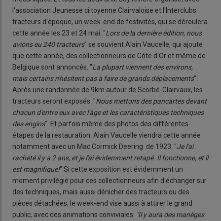
l'association Jeunesse ciitoyenne Clairvaloise et l'Interclubs
tracteurs d'époque, un week-end de festivités, qui se déroulera
cette année les 23 et 24 mai. "
Lors de la dernière édition, nous
avions eu 240 tracteurs
" se souvient Alain Vaucelle, qui ajoute
que cette année, des collectionneurs de Côte d'Or et même de
Belgique sont annoncés. "
La plupart viennent des environs,
mais certains n'hésitent pas à faire de grands déplacements
".
Après une randonnée de 9km autour de Scorbé-Clairvaux, les
tracteurs seront exposés. "
Nous mettons des pancartes devant
chacun d'entre eux avec l'âge et les caractéristiques techniques
des engins
". Et parfois même des photos des différentes
étapes de la restauration. Alain Vaucelle viendra cette année
notamment avec un Mac Cormick Deering de 1923. "
Je l'ai
racheté il y a 2 ans, et je l'ai évidemment retapé. Il fonctionne, et il
est magnifique!
" Si cette exposition est évidemment un
moment privilégié pour ces collectionneurs afin d'échanger sur
des techniques, mais aussi dénicher des tracteurs ou des
pièces détachées, le week-end vise aussi à attirer le grand
public, avec des animations conviviales.
"Il y aura des manèges