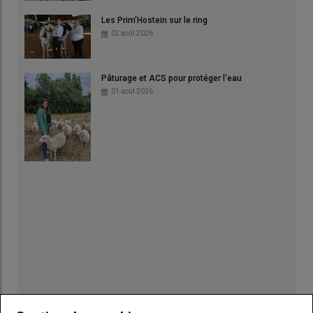
Les Prim'Hostein sur le ring
02 août 2026
Pâturage et ACS pour protéger l'eau
01 août 2026