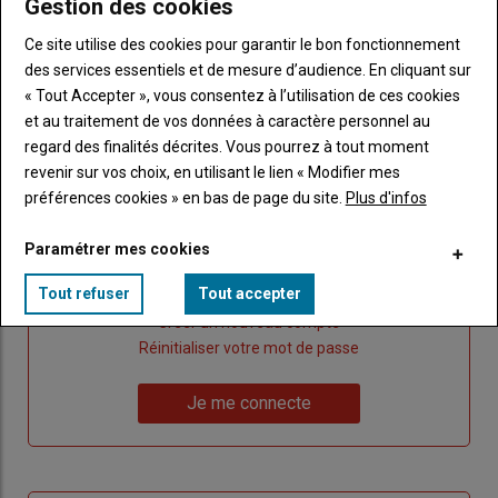
Gestion des cookies
Ce site utilise des cookies pour garantir le bon fonctionnement
Publicité
des services essentiels et de mesure d’audience. En cliquant sur
« Tout Accepter », vous consentez à l’utilisation de ces cookies
et au traitement de vos données à caractère personnel au
regard des finalités décrites. Vous pourrez à tout moment
revenir sur vos choix, en utilisant le lien « Modifier mes
Sous-
Vous êtes abonné(e)
titre
TITRE
IDENTIFIEZ-VOUS
préférences cookies » en bas de page du site.
Plus d'infos
Paramétrer mes cookies
Body
Connectez-vous à votre compte pour profiter
de votre abonnement
Tout refuser
Tout accepter
Lien
Créer un nouveau compte
"Créer
Lien
Réinitialiser votre mot de passe
un
"Réinitialiser
Lien
nouveau
votre
Je me connecte
"Je
compte"
mot
me
de
connecte"
passe"