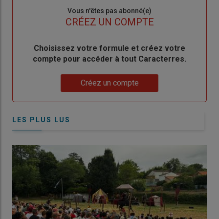
Sous-
Vous n'êtes pas abonné(e)
titre
TITRE
CRÉEZ UN COMPTE
Body
Choisissez votre formule et créez votre
compte pour accéder à tout Caracterres.
Lien
Créez un compte
LES PLUS LUS