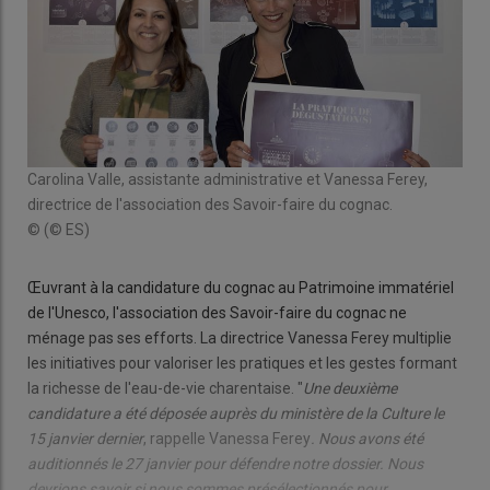
Carolina Valle, assistante administrative et Vanessa Ferey,
directrice de l'association des Savoir-faire du cognac.
© (© ES)
Œuvrant à la candidature du cognac au Patrimoine immatériel
de l'Unesco, l'association des Savoir-faire du cognac ne
ménage pas ses efforts. La directrice Vanessa Ferey multiplie
les initiatives pour valoriser les pratiques et les gestes formant
la richesse de l'eau-de-vie charentaise. "
Une deuxième
candidature a été déposée auprès du ministère de la Culture le
15 janvier dernier
, rappelle Vanessa Ferey
. Nous avons été
auditionnés le 27 janvier pour défendre notre dossier. Nous
devrions savoir si nous sommes présélectionnés pour