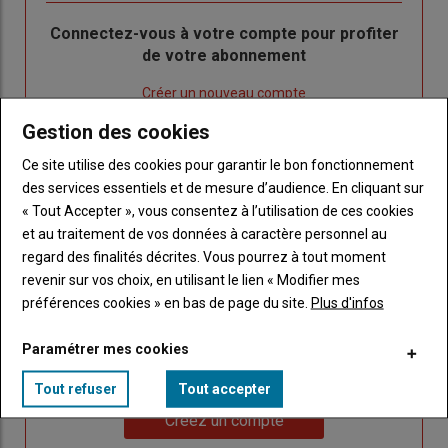
Body
Connectez-vous à votre compte pour profiter
de votre abonnement
Lien
Créer un nouveau compte
"Créer
Lien
Réinitialiser votre mot de passe
Gestion des cookies
un
"Réinitialiser
Lien
nouveau
votre
Je me connecte
Ce site utilise des cookies pour garantir le bon fonctionnement
"Je
compte"
mot
des services essentiels et de mesure d’audience. En cliquant sur
me
de
« Tout Accepter », vous consentez à l’utilisation de ces cookies
connecte"
passe"
et au traitement de vos données à caractère personnel au
regard des finalités décrites. Vous pourrez à tout moment
Sous-
Vous n'êtes pas abonné(e)
revenir sur vos choix, en utilisant le lien « Modifier mes
titre
TITRE
CRÉEZ UN COMPTE
préférences cookies » en bas de page du site.
Plus d'infos
Body
Choisissez votre formule et créez votre
Paramétrer mes cookies
compte pour accéder à tout Caracterres.
Tout refuser
Tout accepter
Lien
Créez un compte