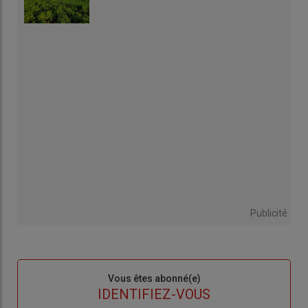
Publicité
Sous-
Vous êtes abonné(e)
titre
TITRE
IDENTIFIEZ-VOUS