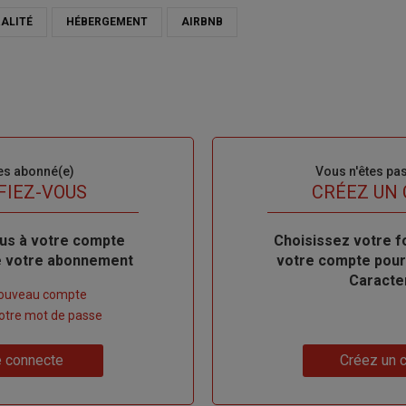
ALITÉ
HÉBERGEMENT
AIRBNB
es abonné(e)
Sous-
Vous n'êtes pa
titre
FIEZ-VOUS
TITRE
CRÉEZ UN
us à votre compte
Body
Choisissez votre f
de votre abonnement
votre compte pour
Caracte
nouveau compte
 votre mot de passe
Lien
 connecte
Créez un 