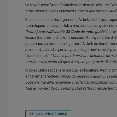
Le travail avec Grand Châtellerault vient de débuter. "
Not
autre chose que nos logements, c'est-à-dire des activités
"
Et alors que dans les logements Airbnb, les hôtes propos
touristiques locales, le club a mis en place un guide num
ils ont juste à afficher le QR Code de notre guide
" se fél
locaux (notamment le Futuroscope, l'Abbaye de Saint-S
personnes qui louent un logement Airbnb de bénéficier d
président, qui redit que ce type de logement ne doit pa
"traditionnelle". "
Nous répondons à une demande de certain
que dans des petits villages, il ne peut pas y avoir d'hôtels
Nicolas Clairo rappelle aussi que les locations Airbnb so
entièrement réglées. "
Nous développons aussi une réelle
pouvons travailler ensemble à régler des problèmes, comm
tout le monde ! Ce qui compte, c'est l'attractivité du territ
86 - LA VIENNE RURALE