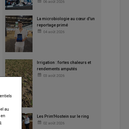
06 août 2026
La microbiologie au cœur d'un
reportage primé
04 août 2026
Irrigation : fortes chaleurs et
rendements amputés
03 août 2026
entiels
nel au
 en
Les Prim'Hostein sur le ring
s
02 août 2026