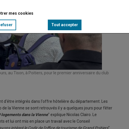
trer mes cookies
refuser
Tout accepter
ours, au Tison, à Poitiers, pour le premier anniversaire du club
nt d'être intégrés dans l'offre hôtelière du département. Les
 de la Vienne se sont retrouvés il y a quelques jours pour fêter
 logements dans la Vienne
" explique Nicolas Clairo. Le
 et lui ont mis en place un travail avec le Conseil
avons intégré le Codir de l'office de tourisme de Grand Poitiers
".