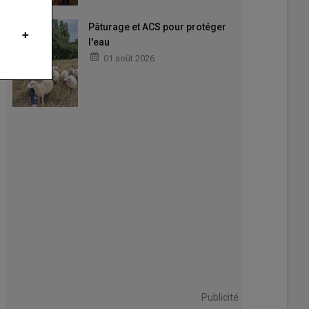
Pâturage et ACS pour protéger
l'eau
01 août 2026
Publicité