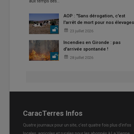
aux temps des…
AOP : "Sans dérogation, c'est
l'arrêt de mort pour nos élevages
23 juillet 2026
Incendies en Gironde : pas
d'arrivée spontanée !
28 juillet 2026
CaracTerres Infos
Quatre journaux pour un site, c’est quatre fois plus d’infos
locales, agricoles et rurales pour les abonnés à La Vienne