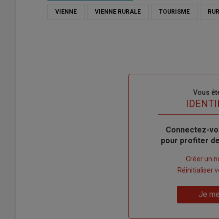
VIENNE
VIENNE RURALE
TOURISME
RUR
Sous-
Vous êt
titre
TITRE
IDENTI
Body
Connectez-vo
pour profiter 
Lien
Créer un 
"Créer
Lien
Réinitialiser
un
"Réinitialiser
Lien
nouveau
votre
Je me
"Je
compte"
mot
me
de