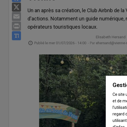
X
Un an après sa création, le Club Airbnb de l
Email
d'actions. Notamment un guide numérique, m
Print
opérateurs touristiques locaux.
Elisabeth Hersand
Publié le
mer 01/07/2026 - 14:00
- Par
ehersand@vienne-ru
Gesti
Ce site 
et de m
l’utilis
regard d
utilisan