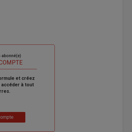
s abonné(e)
 COMPTE
ormule et créez
 accéder à tout
rres.
compte