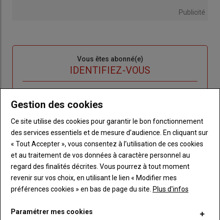
Publicité
Sous-
Vous êtes abonné(e)
titre
TITRE
IDENTIFIEZ-VOUS
Body
Connectez-vous à votre compte pour profiter
Gestion des cookies
de votre abonnement
Ce site utilise des cookies pour garantir le bon fonctionnement
Lien
Créer un nouveau compte
des services essentiels et de mesure d’audience. En cliquant sur
"Créer
Lien
Réinitialiser votre mot de passe
« Tout Accepter », vous consentez à l’utilisation de ces cookies
un
"Réinitialiser
et au traitement de vos données à caractère personnel au
Lien
nouveau
votre
Je me connecte
regard des finalités décrites. Vous pourrez à tout moment
"Je
compte"
mot
revenir sur vos choix, en utilisant le lien « Modifier mes
me
de
préférences cookies » en bas de page du site.
Plus d'infos
connecte"
passe"
Paramétrer mes cookies
Sous-
Vous n'êtes pas abonné(e)