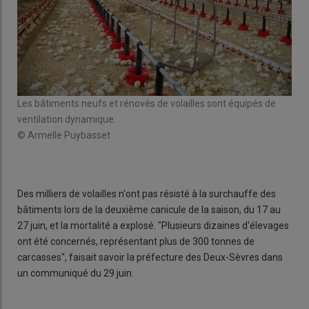
n en
Bâti
pig
Les bâtiments neufs et rénovés de volailles sont équipés de
© P
ventilation dynamique.
© Armelle Puybasset
Des milliers de volailles n'ont pas résisté à la surchauffe des
bâtiments lors de la deuxième canicule de la saison, du 17 au
27 juin, et la mortalité a explosé. "Plusieurs dizaines d'élevages
ont été concernés, représentant plus de 300 tonnes de
carcasses", faisait savoir la préfecture des Deux-Sèvres dans
un communiqué du 29 juin.