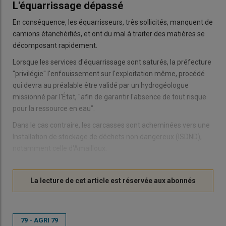
L'équarrissage dépassé
En conséquence, les équarrisseurs, très sollicités, manquent de
camions étanchéifiés, et ont du mal à traiter des matières se
décomposant rapidement.
Lorsque les services d'équarrissage sont saturés, la préfecture
"privilégie" l'enfouissement sur l'exploitation même, procédé
qui devra au préalable être validé par un hydrogéologue
missionné par l'État, "afin de garantir l'absence de tout risque
pour la ressource en eau".
Dans le cas contraire, les carcasses sont acheminées vers une
Installation de stockage de déchets non dangereux (ISDND),
notamment celle d'Amailloux.
79 - AGRI 79