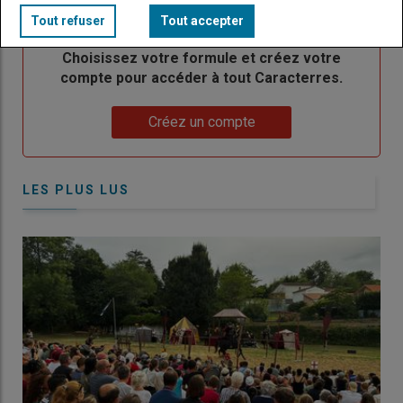
titre
TITRE
CRÉEZ UN COMPTE
Tout refuser
Tout accepter
Body
Choisissez votre formule et créez votre
compte pour accéder à tout Caracterres.
Lien
Créez un compte
LES PLUS LUS