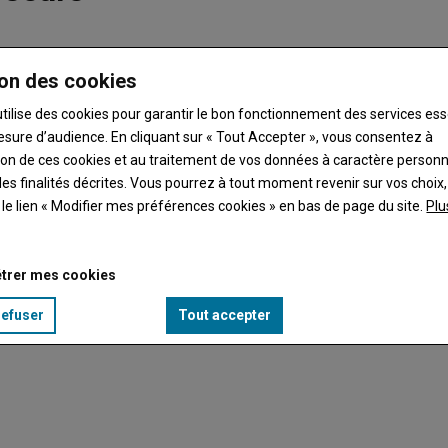
France (FNSEA) dénonce la progression des coûts de
on des cookies
ondial (énergie, engrais, main d’œuvre…) ne justifie pas selon
utilise des cookies pour garantir le bon fonctionnement des services ess
esure d’audience. En cliquant sur « Tout Accepter », vous consentez à
ation de ces cookies et au traitement de vos données à caractère person
es finalités décrites. Vous pourrez à tout moment revenir sur vos choix,
t le lien « Modifier mes préférences cookies » en bas de page du site.
Plu
trer mes cookies
refuser
Tout accepter