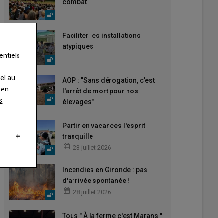
combat
Faciliter les installations
atypiques
entiels
nel au
AOP : "Sans dérogation, c'est
 en
l'arrêt de mort pour nos
s
élevages"
Partir en vacances l'esprit
tranquille
23 juillet 2026
Incendies en Gironde : pas
d'arrivée spontanée !
28 juillet 2026
Tous " À la ferme c'est Marans ",