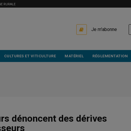
NE RURALE
USER
Je m'abonne
ACCOUNT
MENU
CULTURES ET VITICULTURE
MATÉRIEL
RÉGLEMENTATION
rs dénoncent des dérives
sseurs