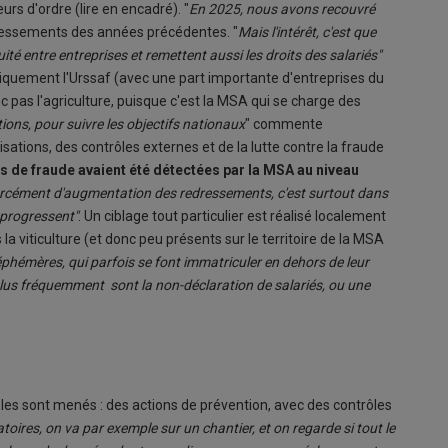
urs d'ordre (lire en encadré). "
En 2025, nous avons recouvré
ressements des années précédentes. "
Mais l'intérêt, c'est que
ité entre entreprises et remettent aussi les droits des salariés"
niquement l'Urssaf (avec une part importante d'entreprises du
c pas l'agriculture, puisque c'est la MSA qui se charge des
ions, pour suivre les objectifs nationaux
" commente
tions, des contrôles externes et de la lutte contre la fraude
os de fraude avaient été détectées par la MSA au niveau
orcément d'augmentation des redressements, c'est surtout dans
s progressent"
. Un ciblage tout particulier est réalisé localement
la viticulture (et donc peu présents sur le territoire de la MSA
éphémères, qui parfois se font immatriculer en dehors de leur
 plus fréquemment sont la non-déclaration de salariés, ou une
les sont menés : des actions de prévention, avec des contrôles
toires, on va par exemple sur un chantier, et on regarde si tout le