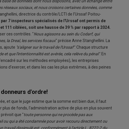
ur la base de données dont nous disposons, avec un échange entre
r les réseaux sociaux, et nous croisons certaines données, comme
anghellini, directrice du contrôle/LCTI de l'Urssaf Poitou-
ar 7 inspecteurs spécialisés de l'Urssaf ont permis de
t 111 ciblées, soit une hausse de 39
% par rapport à 2024.
ser ces contrôles. "
Nous agissons au sein du Codarf, qui
s, la Dreal, les services fiscaux
" précise Anne Stanghellini. La
ns, ajoute
"s'aligner sur le travail de l'Urssaf"
. Chaque structure
ude et que l'intentionnalité est avérée, cela relève du pénal"
. En
encadré sur les méthodes employées), les entreprises
ns d'exercer, et dans les cas les plus extrêmes, à des peines
s donneurs d'ordre!
ée, et que le juge estime que la somme est bien due, il faut
lus de fonds, l'administration active de plus en plus souvent
 prévoit que "
toute personne qui ne procède pas aux
avail ou qui a été condamnée pour avoir recouru directement ou
n travail dissimulé est, conformément à l'article L. 8222-2 du