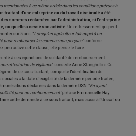
 mentionnées à ce même article dans les conditions prévues à
s traitant d'une entreprise où du travail dissimulé a été
des sommes réclamées par l'administration, si l'entreprise
e, ou qu'elle a cessé son activité.
Un redressement qui peut
monter sur 5 ans. "
Lorsqu'un agriculteur fait appel à un
llicité pour rembourser les sommes non perçues"
confirme
 peu activé cette clause, elle pense le faire.
fronté à ces injonctions de solidarité de remboursement.
 une attestation de vigilance
" conseille Anne Stanghellini. Ce
égime de ce sous-traitant, comporte l'identification de
s sociales à la date d'exigibilité de la dernière période traitée,
 rémunérations déclarées dans la dernière DSN. "
En ayant
e sollicité pour un remboursement"
précise Emmanuelle Hay.
 faire cette demande à ce sous traitant, mais aussi à l'Urssaf ou