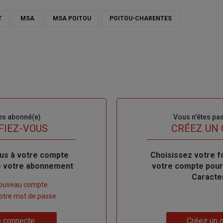
T
MSA
MSA POITOU
POITOU-CHARENTES
es abonné(e)
Sous-
Vous n'êtes pa
titre
FIEZ-VOUS
TITRE
CRÉEZ UN
us à votre compte
Body
Choisissez votre f
de votre abonnement
votre compte pour
Caracte
nouveau compte
 votre mot de passe
Lien
 connecte
Créez un 