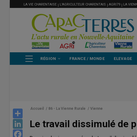
MENU
Aller
LA VIE CHARENTAISE
L'AGRICULTEUR CHARENTAIS
AGRI79
LA VIEN
FILIÈRE
au
contenu
principal
NAVIGATION
RÉGION
FRANCE / MONDE
ELEVAGE
PRINCIPALE
Accueil
/
86 - La Vienne Rurale
/
Vienne
Share
Le travail dissimulé de p
LinkedIn
Facebook