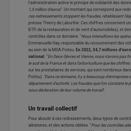
l'administration active le principe de solidarité des donne
1,5 million d'euros
". Un montant qui correspond aux red
ces redressements stoppent les fraudes, rétablissent l'équ
précise Thierry de Laburthe. Ces chiffres concernent u
BTP, de la restauration et de vent d'automobiles), et don
contrôles dans ce domaine. "
Nous intensifions les opérat
Emmanuelle Hay, responsable du recouvrement des cotisa
au sein de la MSA Poitou.
En 2022, 34,7 millions d'eur
national.
"
En Deux-Sèvres et Vienne, nous n'avons pas f
le sud de la France et dans l'arboriculture que les chiffre
sur les prestataires de services, qui sont nombreux dans 
Poitou).
"Dans ce domaine, il y a beaucoup d'entreprises 
département d'activité. Les fraudes que l'on constate le
sous déclaration de leur volume de travail
".
Un travail collectif
Pour aboutir à ces redressements, deux types de contrô
aléatoires; et des actions ciblées. "
Pour les contrôles aléa