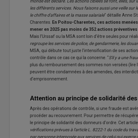
monde est déclaré. Les actions ciblées se font, elles, s
les différents services. Nous faisons aussi une veille su
le chiffre d'affaires et la masse salariale
" détaille Anne St
Charentes.
En Poitou-Charentes, ces actions menées p
mener en 2025 pas moins de 352 actions préventives e
Mais l'Urssaf ou la MSA sont loin d'être seules pour réali
regroupe les services de police, de gendarmerie, les douane
MSA, qui débute tout juste l'intensification de ses actio
contrôle dans ce cas ce qui la concerne. "
S'il y a une fra
plus du remboursement des sommes non versées (lire l'
peuvent être condamnées à des amendes, des interdictio
d'emprisonnement.
Attention au principe de solidarité de
Après des opérations de contrôle, si une fraude est avér
procéder au recouvrement. Pour permettre de récupérer p
le principe de solidarité des donneurs d'ordre. Cet article
vérifications prévues à l'article L. 8222-1 du code du tr
par personne interposée aux services de celui qui exerce u