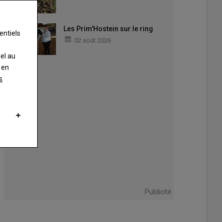
Les Prim'Hostein sur le ring
entiels
02 août 2026
nel au
 en
s
Publicité