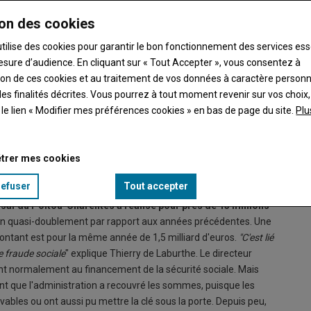
on des cookies
utilise des cookies pour garantir le bon fonctionnement des services ess
esure d’audience. En cliquant sur « Tout Accepter », vous consentez à
ation de ces cookies et au traitement de vos données à caractère person
es finalités décrites. Vous pourrez à tout moment revenir sur vos choix,
t le lien « Modifier mes préférences cookies » en bas de page du site.
Plu
lini, directrice du contrôle/LCTI de l'Urssaf Poitou-Charentes.
trer mes cookies
refuser
Tout accepter
saf du Poitou-Charentes a réalisé pour près de 13
millions
 un quasi-doublement par rapport aux années précédentes. Une
ontant est pour la même année de 1,5 milliard d'euros.
"C'est lié
te fraude sociale
" explique Thierry de Laburthe. Le directeur
ent normalement au financement de la sécurité sociale. Mais
nt que l'administration a recouvré les sommes, puisque les
vables ou ont aussi pu mettre la clé sous la porte. Depuis peu,