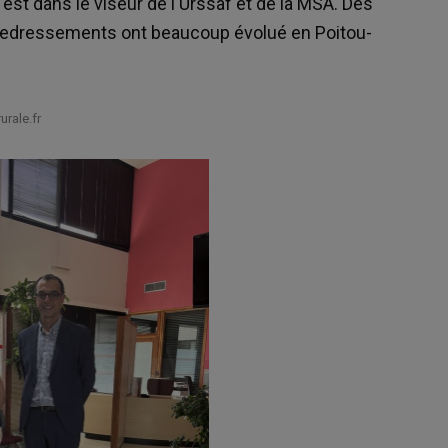
 est dans le viseur de l'Urssaf et de la MSA. Des
 redressements ont beaucoup évolué en Poitou-
rale.fr