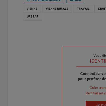
86 - LA VIENNE RURALE
RÉGION
VIENNE
VIENNE RURALE
TRAVAIL
DROI
URSSAF
Sous-
Vous êt
titre
TITRE
IDENTI
Body
Connectez-vo
pour profiter 
Lien
Créer un 
"Créer
Lien
Réinitialiser
un
"Réinitialiser
Lien
nouveau
votre
Je me