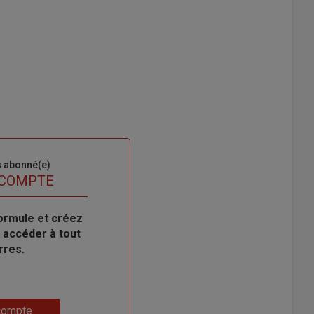
s abonné(e)
 COMPTE
ormule et créez
 accéder à tout
rres.
compte