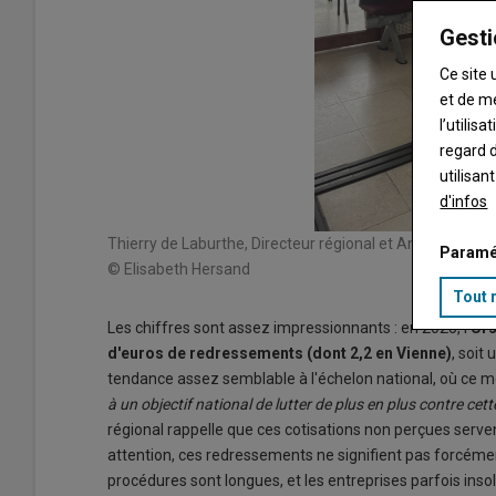
Gesti
Ce site 
et de m
l’utilis
regard d
utilisan
d'infos
Thierry de Laburthe, Directeur régional et Anne Stanghel
Paramé
© Elisabeth Hersand
Tout 
Les chiffres sont assez impressionnants : en 2025, l'
Urs
d'euros de redressements (dont 2,2 en Vienne)
, soit
tendance assez semblable à l'échelon national, où ce m
à un objectif national de lutter de plus en plus contre cet
régional rappelle que ces cotisations non perçues serv
attention, ces redressements ne signifient pas forcéme
procédures sont longues, et les entreprises parfois insol