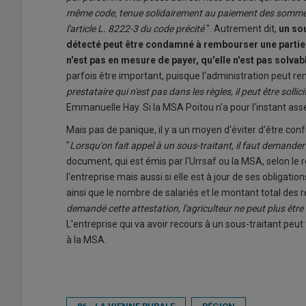
même code, tenue solidairement au paiement des sommes
l'article L. 8222-3 du code précité
". Autrement dit,
un sou
détecté peut être condamné à rembourser une partie 
n'est pas en mesure de payer, qu'elle n'est pas solvabl
parfois être important, puisque l'administration peut re
prestataire qui n'est pas dans les règles, il peut être so
Emmanuelle Hay. Si la MSA Poitou n'a pour l'instant assez
Mais pas de panique, il y a un moyen d'éviter d'être con
"
Lorsqu'on fait appel à un sous-traitant, il faut demander
document, qui est émis par l'Urrsaf ou la MSA, selon le r
l'entreprise mais aussi si elle est à jour de ses obligation
ainsi que le nombre de salariés et le montant total des
demandé cette attestation, l'agriculteur ne peut plus êtr
L'entreprise qui va avoir recours à un sous-traitant peut
à la MSA.