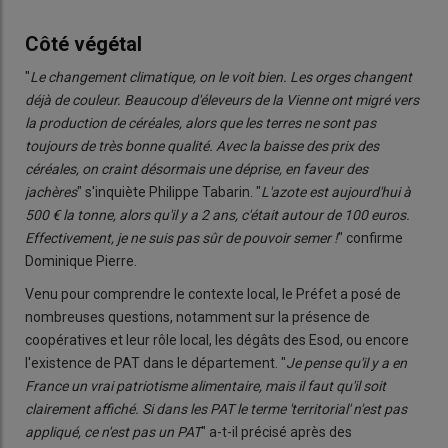
Côté végétal
"
Le changement climatique, on le voit bien. Les orges changent
déjà de couleur. Beaucoup d'éleveurs de la Vienne ont migré vers
la production de céréales, alors que les terres ne sont pas
toujours de très bonne qualité. Avec la baisse des prix des
céréales, on craint désormais une déprise, en faveur des
jachères
" s'inquiète Philippe Tabarin. "
L'azote est aujourd'hui à
500 € la tonne, alors qu'il y a 2 ans, c'était autour de 100 euros.
Effectivement, je ne suis pas sûr de pouvoir semer !
" confirme
Dominique Pierre.
Venu pour comprendre le contexte local, le Préfet a posé de
nombreuses questions, notamment sur la présence de
coopératives et leur rôle local, les dégâts des Esod, ou encore
l'existence de PAT dans le département. "
Je pense qu'il y a en
France un vrai patriotisme alimentaire, mais il faut qu'il soit
clairement affiché. Si dans les PAT le terme 'territorial' n'est pas
appliqué, ce n'est pas un PAT
" a-t-il précisé après des