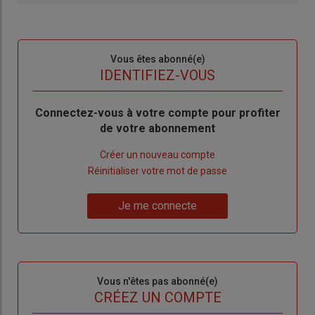
Sous-
Vous êtes abonné(e)
titre
TITRE
IDENTIFIEZ-VOUS
Body
Connectez-vous à votre compte pour profiter
de votre abonnement
Lien
Créer un nouveau compte
"Créer
Lien
Réinitialiser votre mot de passe
un
"Réinitialiser
Lien
nouveau
votre
Je me connecte
"Je
compte"
mot
me
de
connecte"
passe"
Sous-
Vous n'êtes pas abonné(e)
titre
TITRE
CRÉEZ UN COMPTE