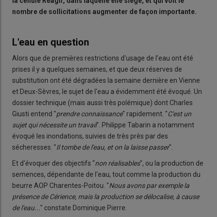
la cellule Réagir, dans laquelle elle siège, et qui voit le
nombre de sollicitations augmenter de façon importante.
L'eau en question
Alors que de premières restrictions d'usage de l'eau ont été
prises il y a quelques semaines, et que deux réserves de
substitution ont été dégradées la semaine dernière en Vienne
et Deux-Sèvres, le sujet de l'eau a évidemment été évoqué. Un
dossier technique (mais aussi très polémique) dont Charles
Giusti entend "
prendre connaissance
" rapidement. "
C'est un
sujet qui nécessite un travail
". Philippe Tabarin a notamment
évoqué les inondations, suivies de très près par des
sécheresses. "
Il tombe de l'eau, et on la laisse passer
".
Et d'évoquer des objectifs "
non réalisables
", ou la production de
semences, dépendante de l'eau, tout comme la production du
beurre AOP Charentes-Poitou. "
Nous avons par exemple la
présence de Cérience, mais la production se délocalise, à cause
de l'eau...
" constate Dominique Pierre.