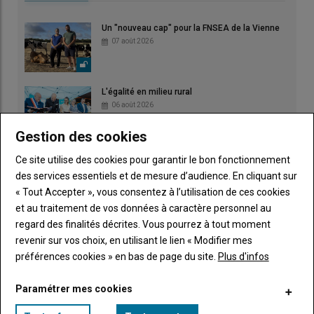
Un "nouveau cap" pour la FNSEA de la Vienne
07 août 2026
L'égalité en milieu rural
06 août 2026
Gestion des cookies
La microbiologie au cœur d'un reportage primé
Ce site utilise des cookies pour garantir le bon fonctionnement
04 août 2026
des services essentiels et de mesure d’audience. En cliquant sur
« Tout Accepter », vous consentez à l’utilisation de ces cookies
et au traitement de vos données à caractère personnel au
regard des finalités décrites. Vous pourrez à tout moment
revenir sur vos choix, en utilisant le lien « Modifier mes
préférences cookies » en bas de page du site.
Plus d'infos
Irrigation : fortes chaleurs et rendements
amputés
03 août 2026
Paramétrer mes cookies