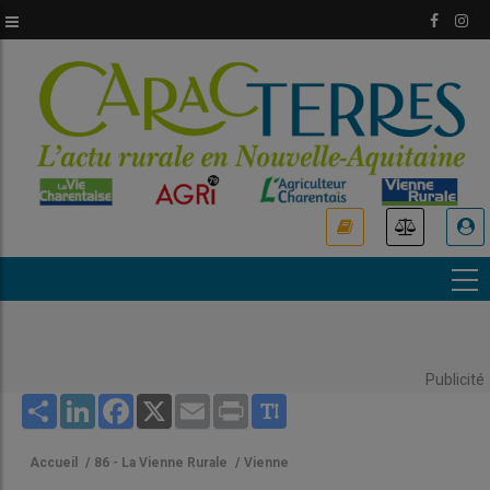
Aller
au
contenu
principal
USER
ACCOUNT
MENU
Publicité
Share
LinkedIn
Facebook
X
Email
Print
Accueil
/
86 - La Vienne Rurale
/
Vienne