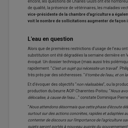
encore, les questions de Charles Giusti ont été nombreuse
de qualité, la présence de vétérinaires, les maladies vec
vice-présidente de la chambre d'agriculture a égaleme
voit le nombre de sollicitations augmenter de façon 
L'eau en question
Alors que de premières restrictions d'usage de l'eau ont
substitution ont été dégradées la semaine dernière en 
évoqué. Un dossier technique (mais aussi très polémique
rapidement. "
C'est un sujet qui nécessite un travail
". Phi
très près par des sécheresses. "
Il tombe de l'eau, et on l
Et d'évoquer des objectifs "
non réalisables
", ou la prod
production du beurre AOP Charentes-Poitou. "
Nous avon
délocalise, à cause de l'eau...
" constate Dominique Pierre
"
Nous attendons désormais que cette phase d'écoute débo
surtout sur des actions concrètes, rapides et adaptées aux
contenter de discours sur l'importance de l'agriculture s
sujets seront portés à nouveau auprès du gouvernement et