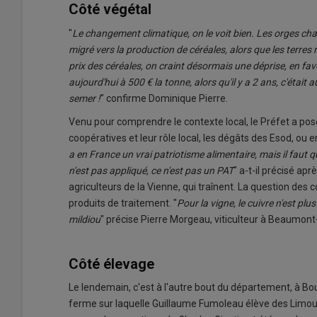
Côté végétal
"
Le changement climatique, on le voit bien. Les orges ch
migré vers la production de céréales, alors que les terres
prix des céréales, on craint désormais une déprise, en fa
aujourd'hui à 500 € la tonne, alors qu'il y a 2 ans, c'était
semer !
" confirme Dominique Pierre.
Venu pour comprendre le contexte local, le Préfet a p
coopératives et leur rôle local, les dégâts des Esod, ou
a en France un vrai patriotisme alimentaire, mais il faut qu'i
n'est pas appliqué, ce n'est pas un PAT
" a-t-il précisé apr
agriculteurs de la Vienne, qui traînent. La question des
produits de traitement. "
Pour la vigne, le cuivre n'est pl
mildiou
" précise Pierre Morgeau, viticulteur à Beaumont
Côté élevage
Le lendemain, c'est à l'autre bout du département, à Bou
ferme sur laquelle Guillaume Fumoleau élève des Limousin