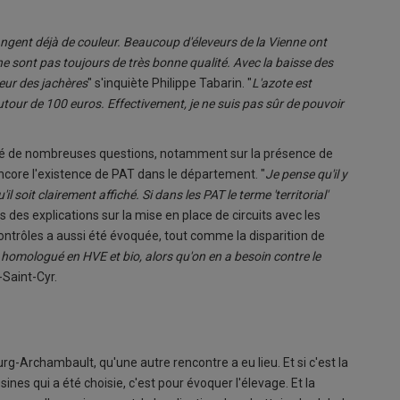
angent déjà de couleur. Beaucoup d'éleveurs de la Vienne ont
 ne sont pas toujours de très bonne qualité. Avec la baisse des
veur des jachères
" s'inquiète Philippe Tabarin. "
L'azote est
 autour de 100 euros. Effectivement, je ne suis pas sûr de pouvoir
osé de nombreuses questions, notamment sur la présence de
 encore l'existence de PAT dans le département. "
Je pense qu'il y
l soit clairement affiché. Si dans les PAT le terme 'territorial'
ès des explications sur la mise en place de circuits avec les
 contrôles a aussi été évoquée, tout comme la disparition de
us homologué en HVE et bio, alors qu'on en a besoin contre le
-Saint-Cyr.
rg-Archambault, qu'une autre rencontre a eu lieu. Et si c'est la
es qui a été choisie, c'est pour évoquer l'élevage. Et la