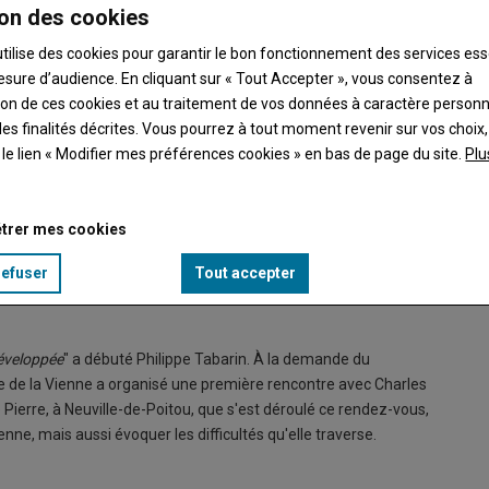
on des cookies
utilise des cookies pour garantir le bon fonctionnement des services ess
esure d’audience. En cliquant sur « Tout Accepter », vous consentez à
ation de ces cookies et au traitement de vos données à caractère person
es finalités décrites. Vous pourrez à tout moment revenir sur vos choix,
t le lien « Modifier mes préférences cookies » en bas de page du site.
Plu
trer mes cookies
refuser
Tout accepter
de Dominique Pierre que s'est déroulée la première réunion.
Mardi, c
© Elisa
développée
" a débuté Philippe Tabarin. À la demande du
re de la Vienne a organisé une première rencontre avec Charles
ue Pierre, à Neuville-de-Poitou, que s'est déroulé ce rendez-vous,
enne, mais aussi évoquer les difficultés qu'elle traverse.