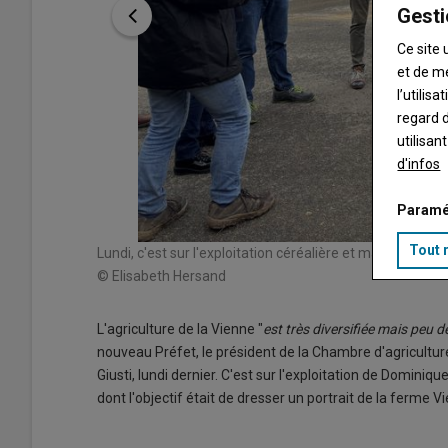
Gesti
Ce site 
et de m
l’utilis
regard d
utilisan
d'infos
Paramé
Tout 
Lundi, c'est sur l'exploitation céréalière et maraîchère 
© Elisabeth Hersand
L'agriculture de la Vienne "
est très diversifiée mais peu 
nouveau Préfet, le président de la Chambre d'agricultu
Giusti, lundi dernier. C'est sur l'exploitation de Dominiq
dont l'objectif était de dresser un portrait de la ferme Vi