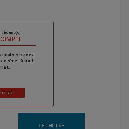
s abonné(e)
 COMPTE
ormule et créez
 accéder à tout
rres.
compte
LE CHIFFRE