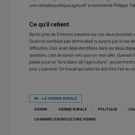
une véritable politique agricole
" a commenté Philippe Tab
Ce qu'il retient
Après près de 5 heures passées sur ces deux journées a
Giusti ne semblait pas démoralisé ni surpris par le tas d
difficultés, il les avait déjà identifiées dans les deux dé
question, c'est de savoir vers quoi on veut aller. Quel est l
plaide pour un "livre blanc de l'agriculture", qui permett
pour y parvenir. Un travail qui selon lui doit être fait au n
86 - LA VIENNE RURALE
VIENNE
VIENNE RURALE
POLITIQUE
CH
CHAMBRE D'AGRICULTURE VIENNE