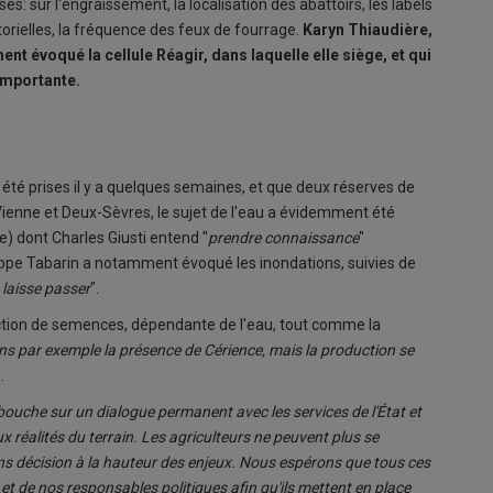
s: sur l'engraissement, la localisation des abattoirs, les labels
torielles, la fréquence des feux de fourrage.
Karyn Thiaudière,
nt évoqué la cellule Réagir, dans laquelle elle siège, et qui
importante.
 été prises il y a quelques semaines, et que deux réserves de
Vienne et Deux-Sèvres, le sujet de l'eau a évidemment été
) dont Charles Giusti entend "
prendre connaissance
"
lippe Tabarin a notamment évoqué les inondations, suivies de
a laisse passer
".
uction de semences, dépendante de l'eau, tout comme la
s par exemple la présence de Cérience, mais la production se
.
uche sur un dialogue permanent avec les services de l'État et
 réalités du terrain. Les agriculteurs ne peuvent plus se
ans décision à la hauteur des enjeux. Nous espérons que tous ces
 de nos responsables politiques afin qu'ils mettent en place