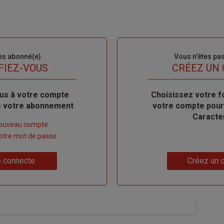
es abonné(e)
Sous-
Vous n'êtes pa
titre
FIEZ-VOUS
TITRE
CRÉEZ UN
us à votre compte
Body
Choisissez votre f
de votre abonnement
votre compte pour
Caracte
nouveau compte
 votre mot de passe
Lien
 connecte
Créez un 