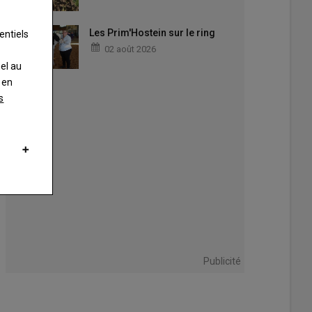
Les Prim'Hostein sur le ring
entiels
02 août 2026
nel au
 en
s
'est sur l'élevage de Limousines de Guillaume Fumoleau que les échange
beth Hersand
Publicité