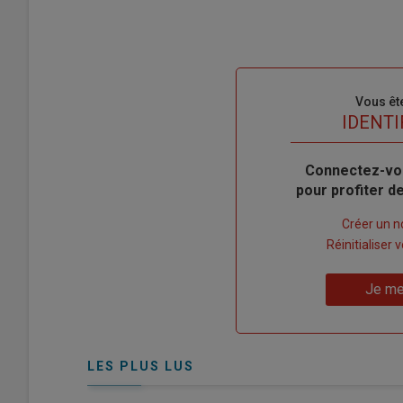
Sous-
Vous êt
titre
TITRE
IDENTI
Body
Connectez-vo
pour profiter 
Lien
Créer un 
"Créer
Lien
Réinitialiser
un
"Réinitialiser
Lien
nouveau
votre
Je me
"Je
compte"
mot
me
de
connecte"
passe"
LES PLUS LUS