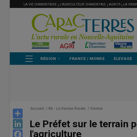
MENU
Aller
LA VIE CHARENTAISE
L'AGRICULTEUR CHARENTAIS
AGRI79
LA VIEN
FILIÈRE
au
contenu
principal
NAVIGATION
RÉGION
FRANCE / MONDE
ELEVAGE
PRINCIPALE
Accueil
/
86 - La Vienne Rurale
/
Vienne
Share
Le Préfet sur le terrain
LinkedIn
l'agriculture
Facebook