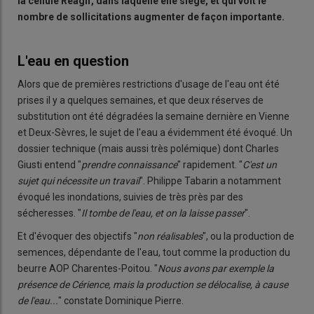
la cellule Réagir, dans laquelle elle siège, et qui voit le
nombre de sollicitations augmenter de façon importante.
L'eau en question
Alors que de premières restrictions d'usage de l'eau ont été
prises il y a quelques semaines, et que deux réserves de
substitution ont été dégradées la semaine dernière en Vienne
et Deux-Sèvres, le sujet de l'eau a évidemment été évoqué. Un
dossier technique (mais aussi très polémique) dont Charles
Giusti entend "
prendre connaissance
" rapidement. "
C'est un
sujet qui nécessite un travail
". Philippe Tabarin a notamment
évoqué les inondations, suivies de très près par des
sécheresses. "
Il tombe de l'eau, et on la laisse passer
".
Et d'évoquer des objectifs "
non réalisables
", ou la production de
semences, dépendante de l'eau, tout comme la production du
beurre AOP Charentes-Poitou. "
Nous avons par exemple la
présence de Cérience, mais la production se délocalise, à cause
de l'eau...
" constate Dominique Pierre.