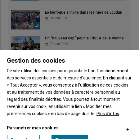
Le loufoque s'invite dans les rues de Loudun
08 août 2026
Un "nouveau cap" pour la FNSEA de la Vienne
07 août 2026
Gestion des cookies
L'égalité en milieu rural
Ce site utilise des cookies pour garantir le bon fonctionnement
06 août 2026
des services essentiels et de mesure d’audience. En cliquant sur
« Tout Accepter », vous consentez à l’utilisation de ces cookies
et au traitement de vos données à caractère personnel au
La microbiologie au cœur d'un reportage primé
regard des finalités décrites. Vous pourrez à tout moment
04 août 2026
revenir sur vos choix, en utilisant le lien « Modifier mes
préférences cookies » en bas de page du site.
Plus d'infos
Paramétrer mes cookies