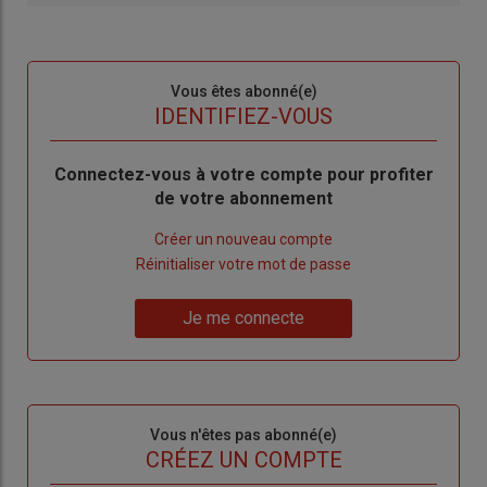
Sous-
Vous êtes abonné(e)
titre
TITRE
IDENTIFIEZ-VOUS
Body
Connectez-vous à votre compte pour profiter
de votre abonnement
Lien
Créer un nouveau compte
"Créer
Lien
Réinitialiser votre mot de passe
un
"Réinitialiser
Lien
nouveau
votre
Je me connecte
"Je
compte"
mot
me
de
connecte"
passe"
Sous-
Vous n'êtes pas abonné(e)
titre
TITRE
CRÉEZ UN COMPTE