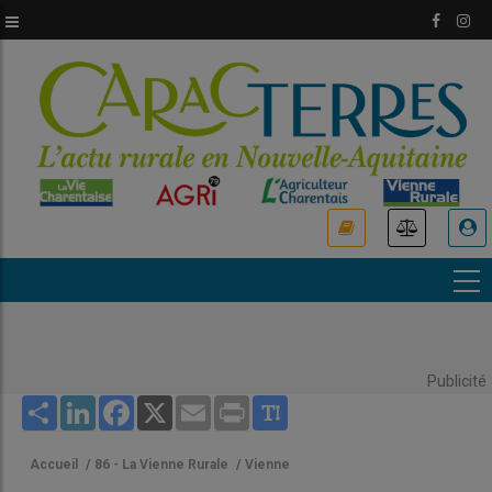
Aller
au
contenu
principal
USER
ACCOUNT
MENU
Publicité
Share
LinkedIn
Facebook
X
Email
Print
Accueil
/
86 - La Vienne Rurale
/
Vienne