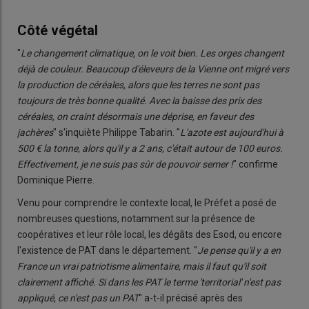
Côté végétal
"
Le changement climatique, on le voit bien. Les orges changent
déjà de couleur. Beaucoup d'éleveurs de la Vienne ont migré vers
la production de céréales, alors que les terres ne sont pas
toujours de très bonne qualité. Avec la baisse des prix des
céréales, on craint désormais une déprise, en faveur des
jachères
" s'inquiète Philippe Tabarin. "
L'azote est aujourd'hui à
500 € la tonne, alors qu'il y a 2 ans, c'était autour de 100 euros.
Effectivement, je ne suis pas sûr de pouvoir semer !
" confirme
Dominique Pierre.
Venu pour comprendre le contexte local, le Préfet a posé de
nombreuses questions, notamment sur la présence de
coopératives et leur rôle local, les dégâts des Esod, ou encore
l'existence de PAT dans le département. "
Je pense qu'il y a en
France un vrai patriotisme alimentaire, mais il faut qu'il soit
clairement affiché. Si dans les PAT le terme 'territorial' n'est pas
appliqué, ce n'est pas un PAT
" a-t-il précisé après des