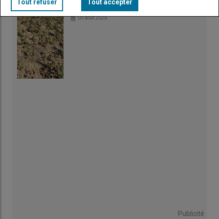
Irrigation : fortes chaleurs et rendements
Tout refuser
Tout accepter
amputés
03 août 2026
Publicité