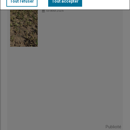
Irrigation : fortes chaleurs et rendements
Tout refuser
Tout accepter
amputés
03 août 2026
Publicité