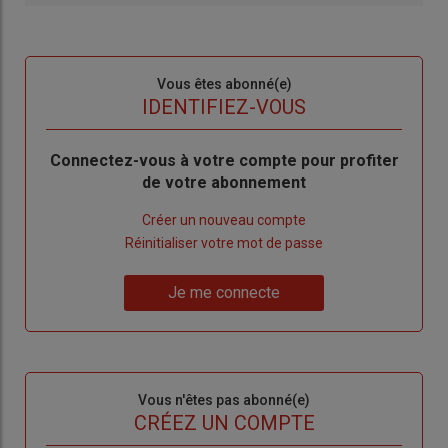
Sous-
Vous êtes abonné(e)
titre
TITRE
IDENTIFIEZ-VOUS
Body
Connectez-vous à votre compte pour profiter
de votre abonnement
Lien
Créer un nouveau compte
"Créer
Lien
Réinitialiser votre mot de passe
un
"Réinitialiser
Lien
nouveau
votre
Je me connecte
"Je
compte"
mot
me
de
connecte"
passe"
Sous-
Vous n'êtes pas abonné(e)
titre
TITRE
CRÉEZ UN COMPTE