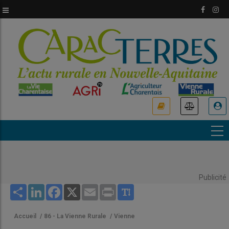
Aller
au
contenu
principal
USER
ACCOUNT
MENU
Publicité
Share
LinkedIn
Facebook
X
Email
Print
Accueil
/
86 - La Vienne Rurale
/
Vienne