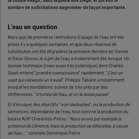
la cellule Réagir, dans laquelle elle siège, et qui voit le
nombre de sollicitations augmenter de façon importante.
L'eau en question
Alors que de premières restrictions d'usage de l'eau ont été
prises il y a quelques semaines, et que deux réserves de
substitution ont été dégradées la semaine dernière en Vienne
et Deux-Sèvres, le sujet de l'eau a évidemment été évoqué. Un
dossier technique (mais aussi très polémique) dont Charles
Giusti entend "
prendre connaissance
" rapidement. "
C'est un
sujet qui nécessite un travail
". Philippe Tabarin a notamment
évoqué les inondations, suivies de très près par des
sécheresses. "
Il tombe de l'eau, et on la laisse passer
".
Et d'évoquer des objectifs "
non réalisables
", ou la production de
semences, dépendante de l'eau, tout comme la production du
beurre AOP Charentes-Poitou. "
Nous avons par exemple la
présence de Cérience, mais la production se délocalise, à cause
de l'eau...
" constate Dominique Pierre.