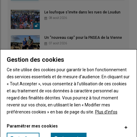
Le loufoque s'invite dans les rues de Loudun
08 août 2026
Un "nouveau cap" pour la FNSEA de la Vienne
07 août 2026
Gestion des cookies
L'égalité en milieu rural
Ce site utilise des cookies pour garantir le bon fonctionnement
06 août 2026
des services essentiels et de mesure d’audience. En cliquant sur
« Tout Accepter », vous consentez à l’utilisation de ces cookies
et au traitement de vos données à caractère personnel au
La microbiologie au cœur d'un reportage primé
regard des finalités décrites. Vous pourrez à tout moment
04 août 2026
revenir sur vos choix, en utilisant le lien « Modifier mes
préférences cookies » en bas de page du site.
Plus d'infos
Paramétrer mes cookies