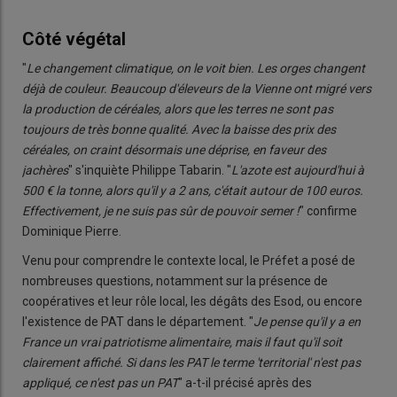
Côté végétal
"
Le changement climatique, on le voit bien. Les orges changent
déjà de couleur. Beaucoup d'éleveurs de la Vienne ont migré vers
la production de céréales, alors que les terres ne sont pas
toujours de très bonne qualité. Avec la baisse des prix des
céréales, on craint désormais une déprise, en faveur des
jachères
" s'inquiète Philippe Tabarin. "
L'azote est aujourd'hui à
500 € la tonne, alors qu'il y a 2 ans, c'était autour de 100 euros.
Effectivement, je ne suis pas sûr de pouvoir semer !
" confirme
Dominique Pierre.
Venu pour comprendre le contexte local, le Préfet a posé de
nombreuses questions, notamment sur la présence de
coopératives et leur rôle local, les dégâts des Esod, ou encore
l'existence de PAT dans le département. "
Je pense qu'il y a en
France un vrai patriotisme alimentaire, mais il faut qu'il soit
clairement affiché. Si dans les PAT le terme 'territorial' n'est pas
appliqué, ce n'est pas un PAT
" a-t-il précisé après des