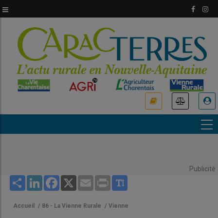
Aller
au
contenu
principal
USER
ACCOUNT
MENU
Publicité
Share
LinkedIn
Facebook
X
Email
Print
Accueil
/
86 - La Vienne Rurale
/
Vienne