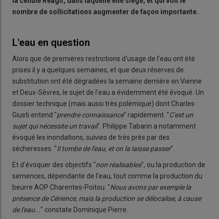
la cellule Réagir, dans laquelle elle siège, et qui voit le
nombre de sollicitations augmenter de façon importante.
L'eau en question
Alors que de premières restrictions d'usage de l'eau ont été
prises il y a quelques semaines, et que deux réserves de
substitution ont été dégradées la semaine dernière en Vienne
et Deux-Sèvres, le sujet de l'eau a évidemment été évoqué. Un
dossier technique (mais aussi très polémique) dont Charles
Giusti entend "
prendre connaissance
" rapidement. "
C'est un
sujet qui nécessite un travail
". Philippe Tabarin a notamment
évoqué les inondations, suivies de très près par des
sécheresses. "
Il tombe de l'eau, et on la laisse passer
".
Et d'évoquer des objectifs "
non réalisables
", ou la production de
semences, dépendante de l'eau, tout comme la production du
beurre AOP Charentes-Poitou. "
Nous avons par exemple la
présence de Cérience, mais la production se délocalise, à cause
de l'eau...
" constate Dominique Pierre.