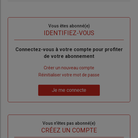
Sous-
Vous êtes abonné(e)
titre
TITRE
IDENTIFIEZ-VOUS
Body
Connectez-vous à votre compte pour profiter
de votre abonnement
Lien
Créer un nouveau compte
"Créer
Lien
Réinitialiser votre mot de passe
un
"Réinitialiser
Lien
nouveau
votre
Je me connecte
"Je
compte"
mot
me
de
connecte"
passe"
Sous-
Vous n'êtes pas abonné(e)
titre
TITRE
CRÉEZ UN COMPTE