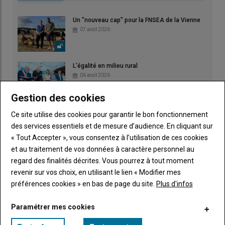
Un "nouveau cap" pour la FNSEA de la Vienne
07 août 2026
L'égalité en milieu rural
06 août 2026
Gestion des cookies
La microbiologie au cœur d'un reportage primé
Ce site utilise des cookies pour garantir le bon fonctionnement
04 août 2026
des services essentiels et de mesure d’audience. En cliquant sur
« Tout Accepter », vous consentez à l’utilisation de ces cookies
et au traitement de vos données à caractère personnel au
regard des finalités décrites. Vous pourrez à tout moment
revenir sur vos choix, en utilisant le lien « Modifier mes
préférences cookies » en bas de page du site.
Plus d'infos
Irrigation : fortes chaleurs et rendements
amputés
03 août 2026
Paramétrer mes cookies