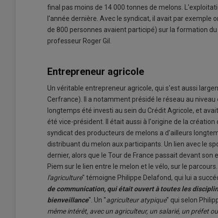
final pas moins de 14 000 tonnes de melons. L'exploitation
l'année dernière. Avec le syndicat, il avait par exemple
de 800 personnes avaient participé) sur la formation du 
professeur Roger Gil.
Entrepreneur agricole
Un véritable entrepreneur agricole, qui s'est aussi lar
Cerfrance). Il a notamment présidé le réseau au niveau 
longtemps été investi au sein du Crédit Agricole, et avait 
été vice-président. Il était aussi à l'origine de la cré
syndicat des producteurs de melons a d'ailleurs longtemp
distribuant du melon aux participants. Un lien avec le sp
dernier, alors que le Tour de France passait devant son 
Piem sur le lien entre le melon et le vélo, sur le parcours.
l'agriculture
" témoigne Philippe Delafond, qui lui a succé
de commu
nication, qui était ouvert à toutes les discipli
bienveillance
". Un "
agriculteur atypique
" qui selon Phili
même intérêt, avec un agriculteur, un salarié,
un préfet ou