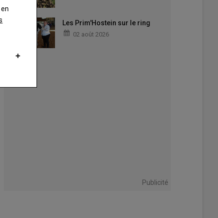
 en
s
Les Prim'Hostein sur le ring
02 août 2026
rche Demain la Terre avait été présentée au Sénat en 2013, notamment
Pierre Raffarin, alors ministre de l'agriculture et sénateur.
beth Hersand
Publicité