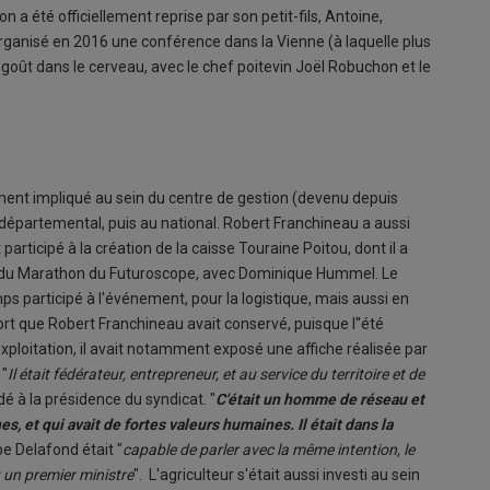
 a été officiellement reprise par son petit-fils, Antoine,
 organisé en 2016 une conférence dans la Vienne (à laquelle plus
goût dans le cerveau, avec le chef poitevin Joël Robuchon et le
gement impliqué au sein du centre de gestion (devenu depuis
départemental, puis au national. Robert Franchineau a aussi
participé à la création de la caisse Touraine Poitou, dont il a
ation du Marathon du Futuroscope, avec Dominique Hummel. Le
s participé à l'événement, pour la logistique, mais aussi en
ort que Robert Franchineau avait conservé, puisque l''été
exploitation, il avait notamment exposé une affiche réalisée par
 "
Il était fédérateur, entrepreneur, et au service du territoire et de
dé à la présidence du syndicat. "
C'était un homme de réseau et
nes, et qui avait de fortes valeurs humaines. Il était dans la
ppe Delafond était "
capable de parler avec la même intention, le
 un premier ministre
". L'agriculteur s'était aussi investi au sein