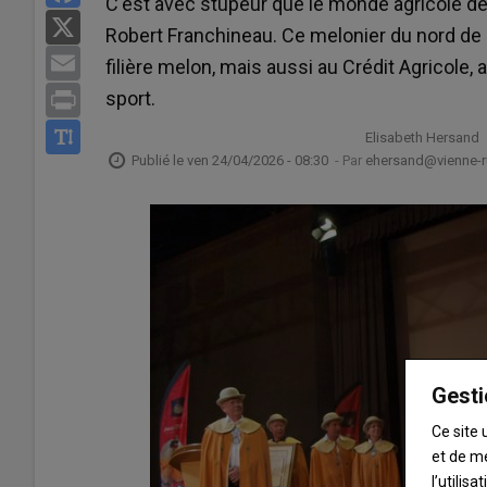
C'est avec stupeur que le monde agricole de
X
Robert Franchineau. Ce melonier du nord de l
Email
filière melon, mais aussi au Crédit Agricole
sport.
Print
Elisabeth Hersand
Publié le
ven 24/04/2026 - 08:30
- Par
ehersand@vienne-ru
Gesti
Ce site 
et de m
l’utilis