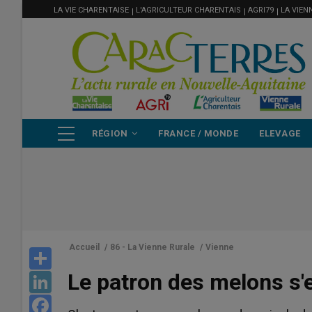
MENU
Aller
LA VIE CHARENTAISE
L'AGRICULTEUR CHARENTAIS
AGRI79
LA VIEN
FILIÈRE
au
contenu
principal
NAVIGATION
RÉGION
FRANCE / MONDE
ELEVAGE
PRINCIPALE
Accueil
/
86 - La Vienne Rurale
/
Vienne
Share
Le patron des melons s'e
LinkedIn
Facebook