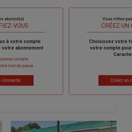
es abonné(e)
Sous-
Vous n'êtes pa
titre
FIEZ-VOUS
TITRE
CRÉEZ UN
us à votre compte
Body
Choisissez votre f
de votre abonnement
votre compte pour
Caracte
nouveau compte
 votre mot de passe
Lien
 connecte
Créez un 