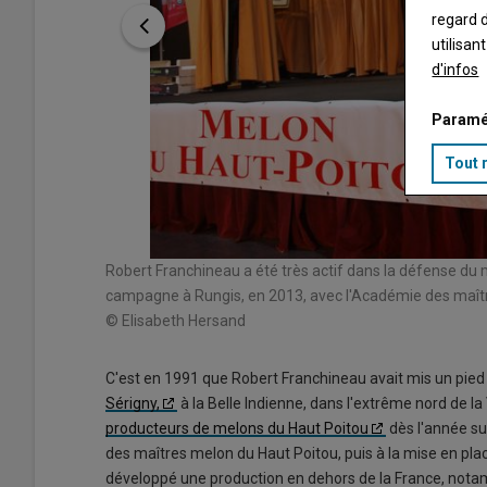
regard d
utilisan
d'infos
Paramé
Tout 
ne saison du
Robert Franchineau a été très actif dans la défense du m
campagne à Rungis, en 2013, avec l'Académie des maître
© Elisabeth Hersand
C'est en 1991 que Robert Franchineau avait mis un pied
Sérigny,
à la Belle Indienne, dans l'extrême nord de la V
producteurs de melons du Haut Poitou
dès l'année sui
des maîtres melon du Haut Poitou, puis à la mise en place 
développé une production en dehors de la France, nota