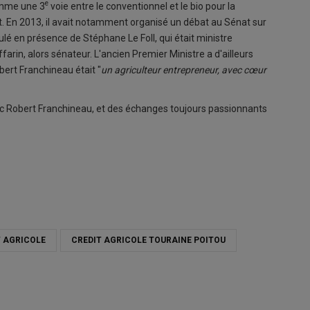
e
comme une 3
voie entre le conventionnel et le bio pour la
ent. En 2013, il avait notamment organisé un débat au Sénat sur
oulé en présence de Stéphane Le Foll, qui était ministre
farin, alors sénateur. L'ancien Premier Ministre a d'ailleurs
obert Franchineau était "
un agriculteur entrepreneur, avec cœur
c Robert Franchineau, et des échanges toujours passionnants
T AGRICOLE
CREDIT AGRICOLE TOURAINE POITOU