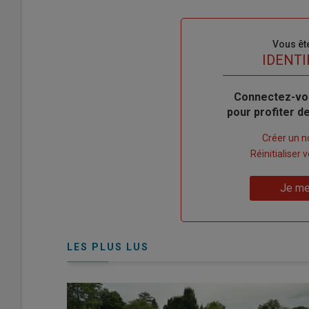
Sous-
Vous êt
titre
TITRE
IDENTI
Body
Connectez-vo
pour profiter 
Lien
Créer un 
"Créer
Lien
Réinitialiser
un
"Réinitialiser
Lien
nouveau
votre
Je me
"Je
compte"
mot
me
de
connecte"
passe"
LES PLUS LUS