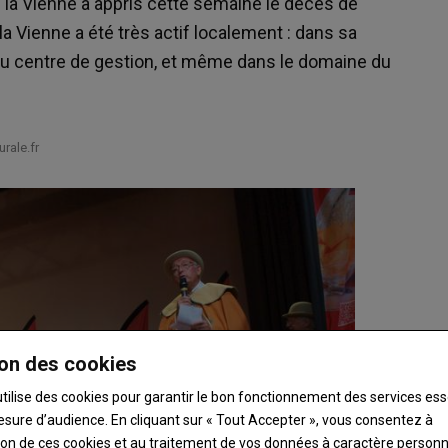
 la Vienne a appris cette semaine le décès de
a Vienne a été très actif localement : dans sa
, au centre de gestion, et même dans le domaine du
rale.fr
on des cookies
utilise des cookies pour garantir le bon fonctionnement des services ess
esure d’audience. En cliquant sur « Tout Accepter », vous consentez à
ation de ces cookies et au traitement de vos données à caractère person