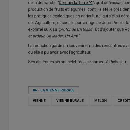
de la démarche "
Demain la Terre
", qu'il définissait 
production de fruits et légumes, dont il a été le présid
les pratiques écologiques en agriculture, qui s'était dér
de l'Agriculture, et sous le parrainage de Jean-Pierre Raf
exprimé su X sa
"profonde tristesse
". Et d'ajouter que R
et ardeur. Un leader. Un Ami.
"
La rédaction garde un souvenir ému des rencontres ave
qu'elle a pu avoir avec l'agriculteur.
Ses obsèques seront célébrées ce samedi à Richelieu.
86 - LA VIENNE RURALE
VIENNE
VIENNE RURALE
MELON
CRÉDI