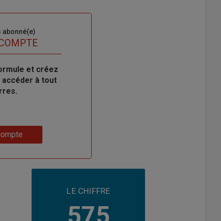
s abonné(e)
 COMPTE
ormule et créez
 accéder à tout
rres.
compte
LE CHIFFRE
575