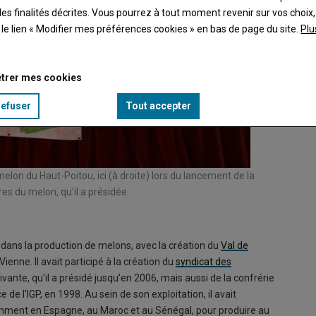
es finalités décrites. Vous pourrez à tout moment revenir sur vos choix,
t le lien « Modifier mes préférences cookies » en bas de page du site.
Plu
trer mes cookies
refuser
Tout accepter
elon du Haut-Poitou, ici (à droite) lors du lancement de la
La déma
s du melon, qu'il a présidée.
de Jean-
© Elisa
 dans la production de melons, avec la création du
Val de
ienne. Il avait participé à la création du
syndicat des
vante, qu'il a présidé jusqu'en 2006, mais aussi de la confrérie
de l'IGP, en 1998. Au sein de son exploitation, il avait
mment en Espagne, au Maroc et au Sénégal, pour produire au