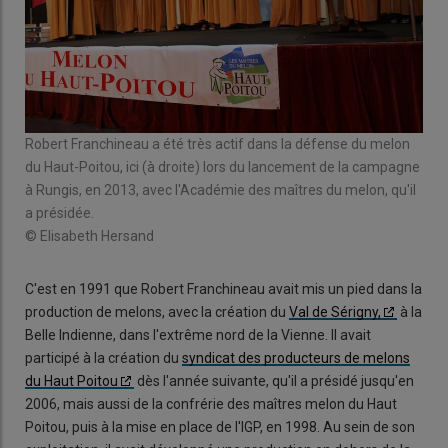
on
Robert Franchineau a été très actif dans la défense du melon
La 
,
du Haut-Poitou, ici (à droite) lors du lancement de la campagne
201
à Rungis, en 2013, avec l'Académie des maîtres du melon, qu'il
Jean
a présidée.
© E
© Elisabeth Hersand
C'est en 1991 que Robert Franchineau avait mis un pied dans la
production de melons, avec la création du
Val de Sérigny,
à la
Belle Indienne, dans l'extrême nord de la Vienne. Il avait
participé à la création du
syndicat des producteurs de melons
du Haut Poitou
dès l'année suivante, qu'il a présidé jusqu'en
2006, mais aussi de la confrérie des maîtres melon du Haut
Poitou, puis à la mise en place de l'IGP, en 1998. Au sein de son