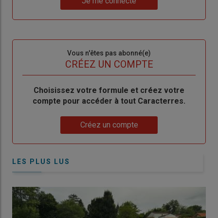
Je me connecte
"Je
compte"
mot
me
de
connecte"
passe"
Sous-
Vous n'êtes pas abonné(e)
titre
TITRE
CRÉEZ UN COMPTE
Body
Choisissez votre formule et créez votre
compte pour accéder à tout Caracterres.
Lien
Créez un compte
LES PLUS LUS