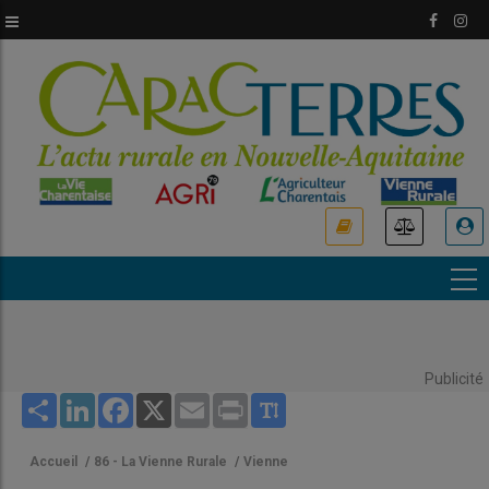
Aller
au
contenu
principal
USER
ACCOUNT
MENU
Publicité
Share
LinkedIn
Facebook
X
Email
Print
Accueil
/
86 - La Vienne Rurale
/
Vienne