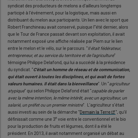
syndicat des producteurs de melons a d'ailleurs longtemps
participé à l'événement, pour la logistique, mais aussi en
distribuant du melon aux participants. Un lien avec le sport que
Robert Franchineau avait conservé, puisque l''été dernier, alors
que le Tour de France passait devant son exploitation, il avait
notamment exposé une affiche réalisée par Piem sur le lien
entre le melon et le vélo, sur le parcours. "
Il était fédérateur,
entrepreneur, et au service du territoire et de l'agriculture
"
témoigne Philippe Delafond, qui lui a succédé à la présidence
du syndicat. "
C'était un homme de réseau et de commu
nication,
qui était ouvert à toutes les disciplines, et qui avait de fortes
valeurs humaines. Il était dans la bienveillance
". Un "
agriculteur
atypique
" qui selon Philippe Delafond était "
capable de parler
avec la même intention, le même intérêt, avec un agriculteur, un
salarié,
un préfet ou un premier ministre
". L'agriculteur s'était
aussi investi au sein de la démarche "
Demain la Terre
", qu'il
e
définissait comme une 3
voie entre le conventionnel et le bio
pour la production de fruits et légumes, dont il a été le
président. En 2013, il avait notamment organisé un débat au