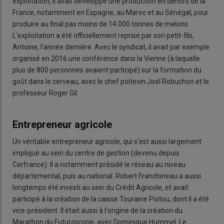
exploitation, il avait développé une production en dehors de la
France, notamment en Espagne, au Maroc et au Sénégal, pour
produire au final pas moins de 14 000 tonnes de melons.
L'exploitation a été officiellement reprise par son petit-fils,
Antoine, l'année dernière. Avec le syndicat, il avait par exemple
organisé en 2016 une conférence dans la Vienne (à laquelle
plus de 800 personnes avaient participé) sur la formation du
goût dans le cerveau, avec le chef poitevin Joël Robuchon et le
professeur Roger Gil.
Entrepreneur agricole
Un véritable entrepreneur agricole, qui s'est aussi largement
impliqué au sein du centre de gestion (devenu depuis
Cerfrance). Il a notamment présidé le réseau au niveau
départemental, puis au national. Robert Franchineau a aussi
longtemps été investi au sein du Crédit Agricole, et avait
participé à la création de la caisse Touraine Poitou, dont il a été
vice-président. Il était aussi à l'origine de la création du
Marathon du Futuroscope, avec Dominique Hummel. Le