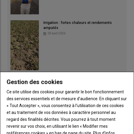
Irrigation : fortes chaleurs et rendements
amputés
03 août 2026
Les Prim'Hostein sur le ring
Gestion des cookies
02 août 2026
Ce site utilise des cookies pour garantir le bon fonctionnement
des services essentiels et de mesure d’audience. En cliquant sur
« Tout Accepter », vous consentez à l’utilisation de ces cookies
et au traitement de vos données à caractère personnel au
regard des finalités décrites. Vous pourrez à tout moment
revenir sur vos choix, en utilisant le lien « Modifier mes
préférences cookies » en bas de page du site.
Plus d'infos