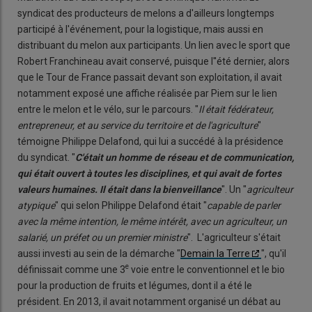
syndicat des producteurs de melons a d'ailleurs longtemps
participé à l'événement, pour la logistique, mais aussi en
distribuant du melon aux participants. Un lien avec le sport que
Robert Franchineau avait conservé, puisque l''été dernier, alors
que le Tour de France passait devant son exploitation, il avait
notamment exposé une affiche réalisée par Piem sur le lien
entre le melon et le vélo, sur le parcours. "
Il était fédérateur,
entrepreneur, et au service du territoire et de l'agriculture
"
témoigne Philippe Delafond, qui lui a succédé à la présidence
du syndicat. "
C'était un homme de réseau et de commu
nication,
qui était ouvert à toutes les disciplines, et qui avait de fortes
valeurs humaines. Il était dans la bienveillance
". Un "
agriculteur
atypique
" qui selon Philippe Delafond était "
capable de parler
avec la même intention, le même intérêt, avec un agriculteur, un
salarié,
un préfet ou un premier ministre
". L'agriculteur s'était
aussi investi au sein de la démarche "
Demain la Terre
", qu'il
e
définissait comme une 3
voie entre le conventionnel et le bio
pour la production de fruits et légumes, dont il a été le
président. En 2013, il avait notamment organisé un débat au