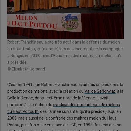
on
Robert Franchineau a été très actif dans la défense du melon
La 
,
du Haut-Poitou, ici (à droite) lors du lancement de la campagne
201
à Rungis, en 2013, avec l'Académie des maîtres du melon, qu'il
Jean
a présidée.
© E
© Elisabeth Hersand
C'est en 1991 que Robert Franchineau avait mis un pied dans la
production de melons, avec la création du
Val de Sérigny,
à la
Belle Indienne, dans l'extrême nord de la Vienne. Il avait
participé à la création du
syndicat des producteurs de melons
du Haut Poitou
dès l'année suivante, qu'il a présidé jusqu'en
2006, mais aussi de la confrérie des maîtres melon du Haut
Poitou, puis à la mise en place de l'IGP, en 1998. Au sein de son