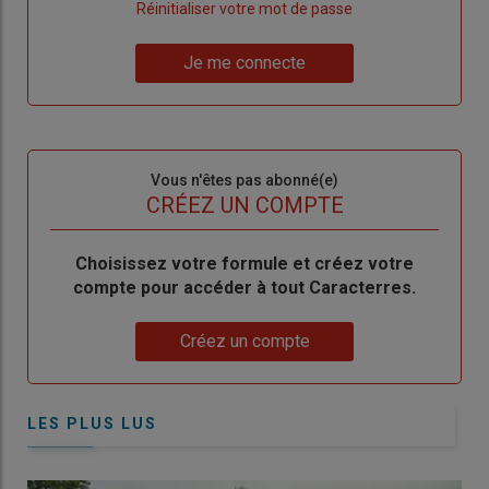
"Créer
Lien
Réinitialiser votre mot de passe
un
"Réinitialiser
Lien
nouveau
votre
Je me connecte
"Je
compte"
mot
me
de
connecte"
passe"
Sous-
Vous n'êtes pas abonné(e)
titre
TITRE
CRÉEZ UN COMPTE
Body
Choisissez votre formule et créez votre
compte pour accéder à tout Caracterres.
Lien
Créez un compte
LES PLUS LUS