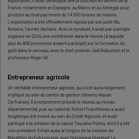
exploitation, il avait développé une production en dehors de la
France, notamment en Espagne, au Maroc et au Sénégal, pour
produire au final pas moins de 14 000 tonnes de melons.
L'exploitation a été officiellement reprise par son petit-fils,
Antoine, l'année dernière. Avec le syndicat, il avait par exemple
organisé en 2016 une conférence dans la Vienne (à laquelle
plus de 800 personnes avaient participé) sur la formation du
goût dans le cerveau, avec le chef poitevin Joël Robuchon et le
professeur Roger Gil.
Entrepreneur agricole
Un véritable entrepreneur agricole, qui s'est aussi largement
impliqué au sein du centre de gestion (devenu depuis
Cerfrance). Il a notamment présidé le réseau au niveau
départemental, puis au national. Robert Franchineau a aussi
longtemps été investi au sein du Crédit Agricole, et avait
participé à la création de la caisse Touraine Poitou, dont il a été
vice-président. Il était aussi à l'origine de la création du
Marathon du Futuroscope, avec Dominique Hummel. Le