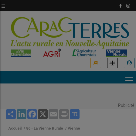
Aller
au
contenu
principal
USER
ACCOUNT
MENU
Publicité
Share
LinkedIn
Facebook
X
Email
Print
Accueil
/
86 - La Vienne Rurale
/
Vienne