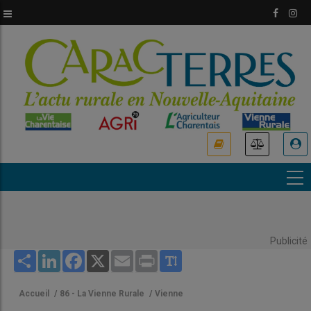
Aller
au
contenu
principal
USER
ACCOUNT
MENU
Publicité
Share
LinkedIn
Facebook
X
Email
Print
Accueil
/
86 - La Vienne Rurale
/
Vienne