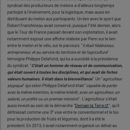
syndicat des producteurs de melons a d'ailleurs longtemps
participé à l'événement, pour la logistique, mais aussi en
distribuant du melon aux participants. Un lien avec le sport que
Robert Franchineau avait conservé, puisque l''été dernier, alors
que le Tour de France passait devant son exploitation, il avait
notamment exposé une affiche réalisée par Piem sur le lien
entre le melon et le vélo, sur le parcours. "
Il était fédérateur,
entrepreneur, et au service du territoire et de l'agriculture
"
témoigne Philippe Delafond, qui lui a succédé à la présidence
du syndicat. "
C'était un homme de réseau et de commu
nication,
qui était ouvert à toutes les disciplines, et qui avait de fortes
valeurs humaines. Il était dans la bienveillance
". Un "
agriculteur
atypique
" qui selon Philippe Delafond était "
capable de parler
avec la même intention, le même intérêt, avec un agriculteur, un
salarié,
un préfet ou un premier ministre
". L'agriculteur s'était
aussi investi au sein de la démarche "
Demain la Terre
", qu'il
e
définissait comme une 3
voie entre le conventionnel et le bio
pour la production de fruits et légumes, dont il a été le
président. En 2013, il avait notamment organisé un débat au