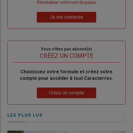
"Créer
Lien
Réinitialiser votre mot de passe
un
"Réinitialiser
Lien
nouveau
votre
Je me connecte
"Je
compte"
mot
me
de
connecte"
passe"
Sous-
Vous n'êtes pas abonné(e)
titre
TITRE
CRÉEZ UN COMPTE
Body
Choisissez votre formule et créez votre
compte pour accéder à tout Caracterres.
Lien
Créez un compte
LES PLUS LUS