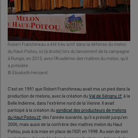
on
Robert Franchineau a été très actif dans la défense du melon
La 
,
du Haut-Poitou, ici (à droite) lors du lancement de la campagne
201
à Rungis, en 2013, avec l'Académie des maîtres du melon, qu'il
Jean
a présidée.
© E
© Elisabeth Hersand
C'est en 1991 que Robert Franchineau avait mis un pied dans la
production de melons, avec la création du
Val de Sérigny,
à la
Belle Indienne, dans l'extrême nord de la Vienne. Il avait
participé à la création du
syndicat des producteurs de melons
du Haut Poitou
dès l'année suivante, qu'il a présidé jusqu'en
2006, mais aussi de la confrérie des maîtres melon du Haut
Poitou, puis à la mise en place de l'IGP, en 1998. Au sein de son