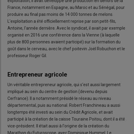
exploitation, il avait développé une production en dehors de la
France, notamment en Espagne, au Maroc et au Sénégal, pour
produire au final pas moins de 14 000 tonnes de melons.
L'exploitation a été officiellement reprise par son petit-fils,
Antoine, l'année dernière. Avec le syndicat, il avait par exemple
organisé en 2016 une conférence dans la Vienne (à laquelle
plus de 800 personnes avaient participé) sur la formation du
goût dans le cerveau, avec le chef poitevin Joël Robuchon et le
professeur Roger Gil.
Entrepreneur agricole
Un véritable entrepreneur agricole, qui s'est aussi largement
impliqué au sein du centre de gestion (devenu depuis
Cerfrance). Il a notamment présidé le réseau au niveau
départemental, puis au national. Robert Franchineau a aussi
longtemps été investi au sein du Crédit Agricole, et avait
participé à la création de la caisse Touraine Poitou, dont il a été
vice-président. Il était aussi à l'origine de la création du
Marathon du Futuroscope, avec Dominique Hummel. Le