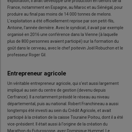
exploitation, il avait développé une production en dehors de la
France, notamment en Espagne, au Maroc et au Sénégal, pour
produire au final pas moins de 14 000 tonnes de melons.
L'exploitation a été officiellement reprise par son petit-fils,
Antoine, l'année dernière. Avec le syndicat, il avait par exemple
organisé en 2016 une conférence dans la Vienne (à laquelle
plus de 800 personnes avaient participé) sur la formation du
goût dans le cerveau, avec le chef poitevin Joël Robuchon et le
professeur Roger Gil.
Entrepreneur agricole
Un véritable entrepreneur agricole, qui s'est aussi largement
impliqué au sein du centre de gestion (devenu depuis
Cerfrance). Il a notamment présidé le réseau au niveau
départemental, puis au national. Robert Franchineau a aussi
longtemps été investi au sein du Crédit Agricole, et avait
participé à la création de la caisse Touraine Poitou, dont il a été
vice-président. Il était aussi à l'origine de la création du
Marathon du Futuroscope, avec Dominique Hummel. Le