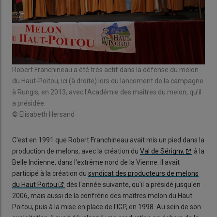
on
Robert Franchineau a été très actif dans la défense du melon
La 
,
du Haut-Poitou, ici (à droite) lors du lancement de la campagne
201
à Rungis, en 2013, avec l'Académie des maîtres du melon, qu'il
Jean
a présidée.
© E
© Elisabeth Hersand
C'est en 1991 que Robert Franchineau avait mis un pied dans la
production de melons, avec la création du
Val de Sérigny,
à la
Belle Indienne, dans l'extrême nord de la Vienne. Il avait
participé à la création du
syndicat des producteurs de melons
du Haut Poitou
dès l'année suivante, qu'il a présidé jusqu'en
2006, mais aussi de la confrérie des maîtres melon du Haut
Poitou, puis à la mise en place de l'IGP, en 1998. Au sein de son