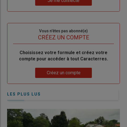
Je me connecte
"Je
compte"
mot
me
de
connecte"
passe"
Sous-
Vous n'êtes pas abonné(e)
titre
TITRE
CRÉEZ UN COMPTE
Body
Choisissez votre formule et créez votre
compte pour accéder à tout Caracterres.
Lien
Créez un compte
LES PLUS LUS