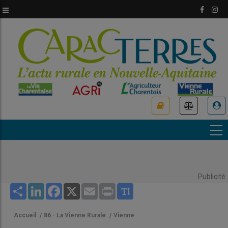
Aller
au
contenu
principal
USER
ACCOUNT
MENU
Publicité
Share
LinkedIn
Facebook
X
Email
Print
Accueil
/
86 - La Vienne Rurale
/
Vienne