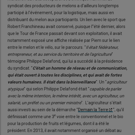
syndicat des producteurs de melons a d'ailleurs longtemps
participé à l'événement, pour la logistique, mais aussi en
distribuant du melon aux participants. Un lien avec le sport que
Robert Franchineau avait conservé, puisque l''été dernier, alors
que le Tour de France passait devant son exploitation, il avait
notamment exposé une affiche réalisée par Piem sur le lien
entre le melon et le vélo, sur le parcours. "
Il était fédérateur,
entrepreneur, et au service du territoire et de l'agriculture
"
témoigne Philippe Delafond, qui lui a succédé à la présidence
du syndicat. "
C'était un homme de réseau et de commu
nication,
qui était ouvert à toutes les disciplines, et qui avait de fortes
valeurs humaines. Il était dans la bienveillance
". Un "
agriculteur
atypique
" qui selon Philippe Delafond était "
capable de parler
avec la même intention, le même intérêt, avec un agriculteur, un
salarié,
un préfet ou un premier ministre
". L'agriculteur s'était
aussi investi au sein de la démarche "
Demain la Terre
", qu'il
e
définissait comme une 3
voie entre le conventionnel et le bio
pour la production de fruits et légumes, dont il a été le
président. En 2013, il avait notamment organisé un débat au