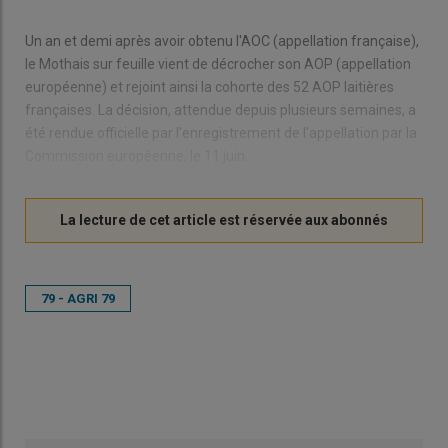
Un an et demi après avoir obtenu l'AOC (appellation française),
le Mothais sur feuille vient de décrocher son AOP (appellation
européenne) et rejoint ainsi la cohorte des 52 AOP laitières
françaises. La décision, attendue depuis plusieurs semaines, a
été rendue officielle par l'enregistrement de l'appellation par la
Commission européenne, le 11 juin.
79 - AGRI 79