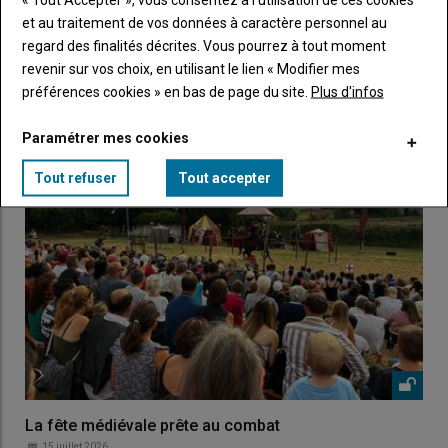
et au traitement de vos données à caractère personnel au
regard des finalités décrites. Vous pourrez à tout moment
revenir sur vos choix, en utilisant le lien « Modifier mes
LES PLUS LUS
préférences cookies » en bas de page du site.
Plus d'infos
Paramétrer mes cookies
Tout refuser
Tout accepter
La fête médiévale prête au combat
15 juillet 2026