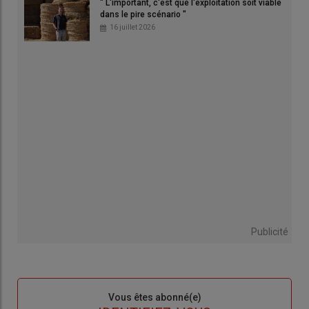
" L'important, c'est que l'exploitation soit viable
dans le pire scénario "
16 juillet 2026
Publicité
Sous-
Vous êtes abonné(e)
titre