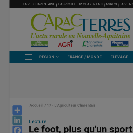
MENU
Aller
LA VIE CHARENTAISE
L'AGRICULTEUR CHARENTAIS
AGRI79
LA VIEN
FILIÈRE
au
contenu
principal
NAVIGATION
RÉGION
FRANCE / MONDE
ELEVAGE
PRINCIPALE
Accueil
/
17 - L’Agriculteur Charentais
Share
LinkedIn
Lecture
Le foot, plus qu'un sport
Facebook