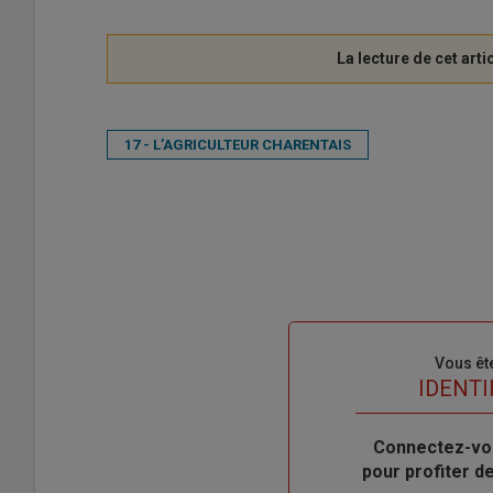
17 - L’AGRICULTEUR CHARENTAIS
Sous-
Vous êt
titre
TITRE
IDENTI
Body
Connectez-vo
pour profiter 