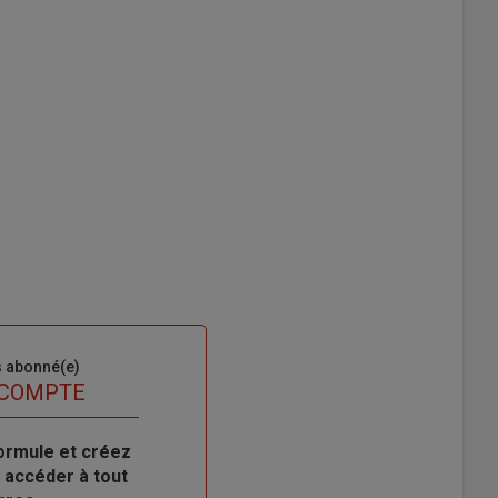
s abonné(e)
 COMPTE
ormule et créez
 accéder à tout