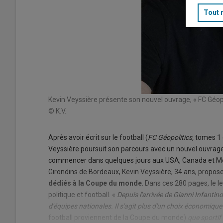
Tout 
Kevin Veyssière présente son nouvel ouvrage, « FC Géopo
© K.V.
Après avoir écrit sur le football (
FC Géopolitics,
tomes 1 e
Veyssière poursuit son parcours avec un nouvel ouvrage
commencer dans quelques jours aux USA, Canada et Mex
Girondins de Bordeaux, Kevin Veyssière, 34 ans, propos
dédiés à la Coupe du monde
. Dans ces 280 pages, le 
politique et football. «
Depuis l'arrivée de Gianni Infantino
d'équipes nationales. Il s'agit plus d'un choix économique
football proviennent de la Coupe du monde)
que sportif