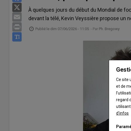
X
À quelques jours du début du Mondial de foo
Email
devant la télé, Kevin Veyssière propose un nou
Print
Publié le
dim 07/06/2026 - 11:05
- Par
Ph. Bregowy
Gesti
Ce site 
et de m
l’utilis
regard d
utilisan
d'infos
Paramé