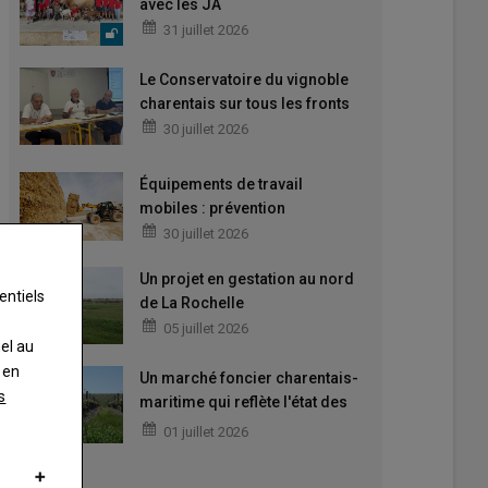
avec les JA
31 juillet 2026
Le Conservatoire du vignoble
charentais sur tous les fronts
30 juillet 2026
Équipements de travail
mobiles : prévention
30 juillet 2026
Un projet en gestation au nord
entiels
de La Rochelle
05 juillet 2026
nel au
 en
Un marché foncier charentais-
s
maritime qui reflète l'état des
filières
01 juillet 2026