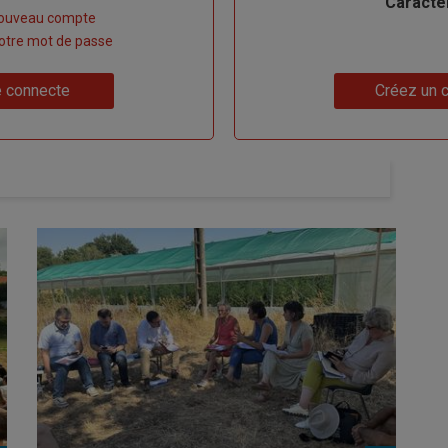
Caracte
nouveau compte
 votre mot de passe
Lien
 connecte
Créez un 