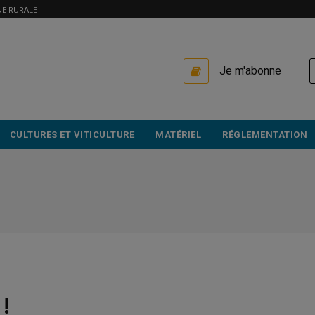
NE RURALE
USER
Je m'abonne
ACCOUNT
MENU
CULTURES ET VITICULTURE
MATÉRIEL
RÉGLEMENTATION
 !