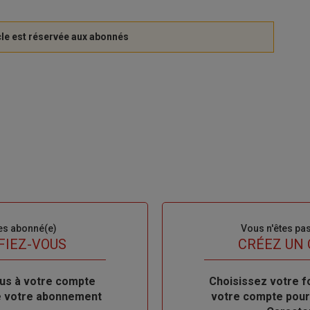
es abonné(e)
Sous-
Vous n'êtes pa
titre
FIEZ-VOUS
TITRE
CRÉEZ UN
us à votre compte
Body
Choisissez votre f
de votre abonnement
votre compte pour