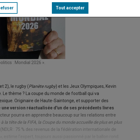
refuser
Tout accepter
litics : Mondial 2026 ».
t 2), le rugby (
Planète rugby
) et les Jeux Olympiques, Kevin
. Le thème ? La coupe du monde de football qui va
ique. Originaire de Haute-Saintonge, et supporter des
e
une version réactualisée d'un de ses précédents livres
lecteur pourra en apprendre beaucoup sur les relations entre
 à la tête de la FIFA, la Coupe du monde accueille de plus en plus
(NDLR : 75 % des revenus de la fédération internationale de
 »
, estime l'expert, toujours aussi passionné par le ballon rond.