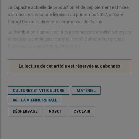
La capacité actuelle de production et de déploiement est fixée
à 5 machines pour une livraison au printemps 2027, indique
Gérard Danibert, directeur commercial de Cyclair.
La distribution s'appuie sur des partenaires spécialisés dans les
nouvelles technologies, comme l'entité Samebot du groupe
BMA pour la région Poitou-Charentes.
CULTURES ET VITICULTURE
MATÉRIEL
86 - LA VIENNE RURALE
DÉSHERBAGE
ROBOT
CYCLAIR