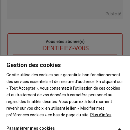
Publicité
Sous-
Vous êtes abonné(e)
titre
TITRE
IDENTIFIEZ-VOUS
Body
Connectez-vous à votre compte pour profiter
Gestion des cookies
de votre abonnement
Ce site utilise des cookies pour garantir le bon fonctionnement
Lien
Créer un nouveau compte
des services essentiels et de mesure d’audience. En cliquant sur
"Créer
Lien
Réinitialiser votre mot de passe
« Tout Accepter », vous consentez à l’utilisation de ces cookies
un
"Réinitialiser
et au traitement de vos données à caractère personnel au
Lien
nouveau
votre
regard des finalités décrites. Vous pourrez à tout moment
Je me connecte
"Je
compte"
mot
revenir sur vos choix, en utilisant le lien « Modifier mes
me
de
préférences cookies » en bas de page du site.
Plus d'infos
connecte"
passe"
Paramétrer mes cookies