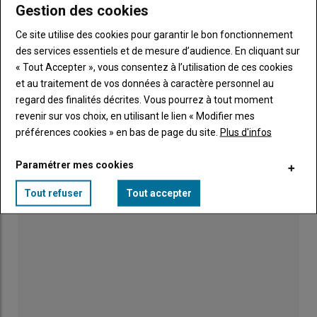
Gestion des cookies
« Les agriculteurs ne doivent pas rester seuls
face aux difficultés »
Ce site utilise des cookies pour garantir le bon fonctionnement
01 août 2026
des services essentiels et de mesure d’audience. En cliquant sur
« Tout Accepter », vous consentez à l’utilisation de ces cookies
Incendies en Gironde : les agriculteurs engagés
et au traitement de vos données à caractère personnel au
dans la lutte
regard des finalités décrites. Vous pourrez à tout moment
31 juillet 2026
revenir sur vos choix, en utilisant le lien « Modifier mes
préférences cookies » en bas de page du site.
Plus d'infos
La tapissière habille les meubles d'une touche
verte
Paramétrer mes cookies
30 juillet 2026
Tout refuser
Tout accepter