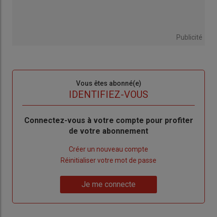
Publicité
Sous-
Vous êtes abonné(e)
titre
TITRE
IDENTIFIEZ-VOUS
Body
Connectez-vous à votre compte pour profiter
de votre abonnement
Lien
Créer un nouveau compte
"Créer
Lien
Réinitialiser votre mot de passe
un
"Réinitialiser
Lien
nouveau
votre
Je me connecte
"Je
compte"
mot
me
de
connecte"
passe"