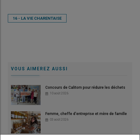
16 - LA VIE CHARENTAISE
VOUS AIMEREZ AUSSI
Concours de Calitom pour réduire les déchets
10 août 2026
Femme, cheffe d'entreprise et mère de famille
03 août 2026