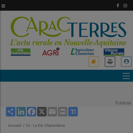
Aller
au
contenu
principal
USER
ACCOUNT
MENU
Publicité
Share
LinkedIn
Facebook
X
Email
Print
Accueil
/
16 - La Vie Charentaise