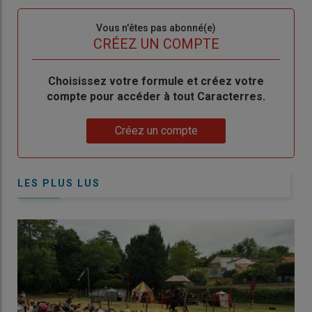
Sous-
Vous n'êtes pas abonné(e)
titre
TITRE
CRÉEZ UN COMPTE
Body
Choisissez votre formule et créez votre
compte pour accéder à tout Caracterres.
Lien
Créez un compte
LES PLUS LUS