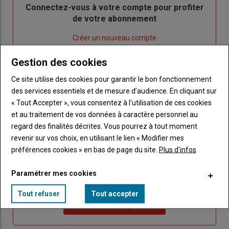
Body
Connectez-vous à votre compte pour profiter
de votre abonnement
Lien
Créer un nouveau compte
"Créer
Lien
Réinitialiser votre mot de passe
Gestion des cookies
un
"Réinitialiser
Lien
nouveau
votre
Je me connecte
Ce site utilise des cookies pour garantir le bon fonctionnement
"Je
compte"
mot
des services essentiels et de mesure d’audience. En cliquant sur
me
de
« Tout Accepter », vous consentez à l’utilisation de ces cookies
connecte"
passe"
et au traitement de vos données à caractère personnel au
regard des finalités décrites. Vous pourrez à tout moment
Sous-
Vous n'êtes pas abonné(e)
titre
revenir sur vos choix, en utilisant le lien « Modifier mes
TITRE
CRÉEZ UN COMPTE
préférences cookies » en bas de page du site.
Plus d'infos
Body
Choisissez votre formule et créez votre
Paramétrer mes cookies
compte pour accéder à tout Caracterres.
Tout refuser
Tout accepter
Lien
Créez un compte