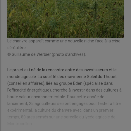
Le chanvre apparaît comme une nouvelle niche face à la crise
céréalière.
© Guillaume de Werbier (photo d'archives).
Le projet est né de la rencontre entre des investisseurs et le
monde agricole. La société deux-sévrienne Soleil du Thouet
(conseil en affaires), liée au groupe Eden (spécialisé dans
l'efficacité énergétique), cherche à investir dans des cultures à
haute valeur environnementale. Pour cette année de
lancement, 25 agriculteurs se sont engagés pour tester à titre
expérimental, la culture du chanvre avec, dans un premier
temps, 80 ares semés sur une parcelle du lycée agricole de
Montmorillon.