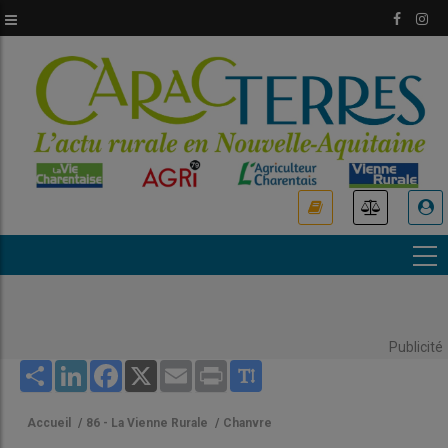
Aller
au
contenu
principal
USER
ACCOUNT
MENU
Publicité
Share
LinkedIn
Facebook
X
Email
Print
Accueil
/
86 - La Vienne Rurale
/
Chanvre