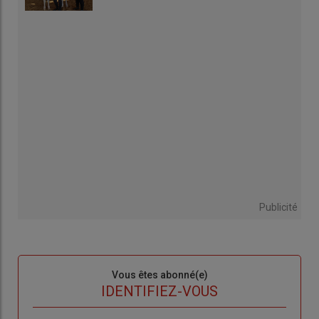
Publicité
Sous-
Vous êtes abonné(e)
titre
TITRE
IDENTIFIEZ-VOUS