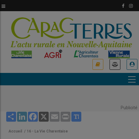
Aller
au
contenu
principal
USER
ACCOUNT
MENU
Publicité
Share
LinkedIn
Facebook
X
Email
Print
Accueil
/
16 - La Vie Charentaise