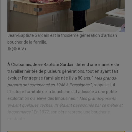
Jean-Baptiste Sardain est la troisième génération d'artisan
boucher de la famille.
© (© A.V.)
À Chabanais, Jean-Baptiste Sardain défend une manière de
travailler héritée de plusieurs générations, tout en ayant fait
évoluer l'entreprise familiale née il y a 80 ans. "
Mes grands-
parents ont commencé en 1946 à Pressignac
", rappelle-t-il.
L'histoire familiale de la boucherie est adossée à une petite
exploitation qui élève des limousines. "
Mes grands-parents
avaient quelques vaches. Ils étaient passionnés par ce métier et
le commerce.
" En 1972, son père reprend une boucherie
existante.