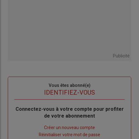
Publicité
Sous-
Vous êtes abonné(e)
titre
TITRE
IDENTIFIEZ-VOUS
Body
Connectez-vous à votre compte pour profiter
de votre abonnement
Lien
Créer un nouveau compte
"Créer
Lien
Réinitialiser votre mot de passe