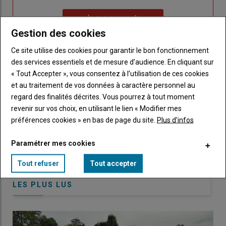
un
"Réinitialiser
Lien
nouveau
votre
Je me connecte
"Je
compte"
mot
Gestion des cookies
me
de
connecte"
Ce site utilise des cookies pour garantir le bon fonctionnement
passe"
des services essentiels et de mesure d’audience. En cliquant sur
Sous-
Vous n'êtes pas abonné(e)
« Tout Accepter », vous consentez à l’utilisation de ces cookies
titre
TITRE
CRÉEZ UN COMPTE
et au traitement de vos données à caractère personnel au
regard des finalités décrites. Vous pourrez à tout moment
revenir sur vos choix, en utilisant le lien « Modifier mes
Body
Choisissez votre formule et créez votre
préférences cookies » en bas de page du site.
Plus d'infos
compte pour accéder à tout Caracterres.
Paramétrer mes cookies
Lien
Créez un compte
Tout refuser
Tout accepter
LES PLUS LUS